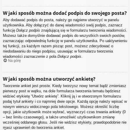
W jaki sposób można dodać podpis do swojego posta?
Aby dodawać podpis do posta, należy go najpierw utworzyć w panelu
użytkownika. Aby dołączyć do danej wiadomości swój podpis, zaznacz
funkcję
Dołącz podpis
znajdującą się w formularzu tworzenia wiadomości.
Możesz także domyślnie dodawać podpis do wszystkich swoich postów,
zaznaczając odpowiednią funkcję w panelu użytkownika. Po uaktywnieniu
tej funkcji, za każdym razem pisząc post, możesz zdecydować o
niedodawaniu do niego podpisu, usuwając w formularzu tworzenia
wiadomości zaznaczenie z pola
Dołącz podpis
.
Na górę
W jaki sposób można utworzyć ankietę?
Tworzenie ankiet jest proste. Kiedy tworzysz nowy temat bądź zmieniasz
pierwszy post w wątku, na dole formularza tworzenia tematu będziesz
widzieć etykietę “Utwórz ankietę”. Kliknij ją i w otworzonym formularzu
podaj tytuł ankiety i co najmniej dwie opcje. Każdą opcję należy wpisać w
nowym wierszu widocznego pola tekstowego. Możesz określić liczbę
opcji, jakie użytkownik może wybrać, wyznaczyć czas trwania ankiety (0
– bez limitu czasowego), a także umożliwić użytkownikom zmianę
wcześniej oddanego głosu. Jeśli nie widzisz etykiety, prawdopodobnie nie
masz uprawnień do tworzenia ankiet.