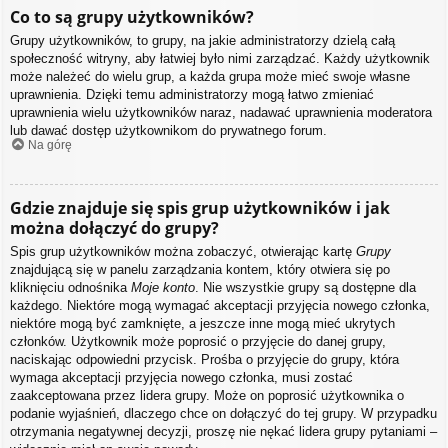
Co to są grupy użytkowników?
Grupy użytkowników, to grupy, na jakie administratorzy dzielą całą
społeczność witryny, aby łatwiej było nimi zarządzać. Każdy użytkownik
może należeć do wielu grup, a każda grupa może mieć swoje własne
uprawnienia. Dzięki temu administratorzy mogą łatwo zmieniać
uprawnienia wielu użytkowników naraz, nadawać uprawnienia moderatora
lub dawać dostęp użytkownikom do prywatnego forum.
Na górę
Gdzie znajduje się spis grup użytkowników i jak
można dołączyć do grupy?
Spis grup użytkowników można zobaczyć, otwierając kartę
Grupy
znajdującą się w panelu zarządzania kontem, który otwiera się po
kliknięciu odnośnika
Moje konto
. Nie wszystkie grupy są dostępne dla
każdego. Niektóre mogą wymagać akceptacji przyjęcia nowego członka,
niektóre mogą być zamknięte, a jeszcze inne mogą mieć ukrytych
członków. Użytkownik może poprosić o przyjęcie do danej grupy,
naciskając odpowiedni przycisk. Prośba o przyjęcie do grupy, która
wymaga akceptacji przyjęcia nowego członka, musi zostać
zaakceptowana przez lidera grupy. Może on poprosić użytkownika o
podanie wyjaśnień, dlaczego chce on dołączyć do tej grupy. W przypadku
otrzymania negatywnej decyzji, proszę nie nękać lidera grupy pytaniami –