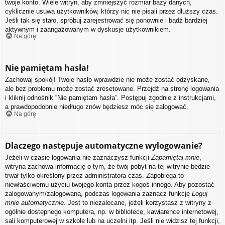
twoje konto. Wiele witryn, aby zmniejszyć rozmiar bazy danych,
cyklicznie usuwa użytkowników, którzy nic nie pisali przez dłuższy czas.
Jeśli tak się stało, spróbuj zarejestrować się ponownie i bądź bardziej
aktywnym i zaangażowanym w dyskusje użytkownikiem.
Na górę
Nie pamiętam hasła!
Zachowaj spokój! Twoje hasło wprawdzie nie może zostać odzyskane,
ale bez problemu może zostać zresetowane. Przejdź na stronę logowania
i kliknij odnośnik “Nie pamiętam hasła”. Postępuj zgodnie z instrukcjami,
a prawdopodobnie niedługo znów będziesz móc się zalogować.
Na górę
Dlaczego następuje automatyczne wylogowanie?
Jeżeli w czasie logowania nie zaznaczysz funkcji
Zapamiętaj mnie
,
witryna zachowa informację o tym, że twój pobyt na tej witrynie będzie
trwał tylko określony przez administratora czas. Zapobiega to
niewłaściwemu użyciu twojego konta przez kogoś innego. Aby pozostać
zalogowanym/zalogowaną, podczas logowania zaznacz funkcję
Loguj
mnie automatycznie
. Jest to niezalecane, jeżeli korzystasz z witryny z
ogólnie dostępnego komputera, np. w bibliotece, kawiarence internetowej,
sali komputerowej w szkole lub na uczelni itp. Jeśli nie widzisz tej funkcji,