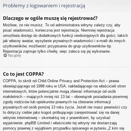
Problemy z logowaniem i rejestracją
Dlaczego w ogóle muszę się rejestrować?
Możliwe, że nie musisz. To od administratora witryny zależy czy, aby
pisać wiadomości, konieczna jest rejestracja. Niemniej rejestracja
umożliwia dostęp do dodatkowych funkcji niedostępnych dla gości, takich
jak własny awatar, wysyłanie prywatnych wiadomości i e-maili do innych
użytkowników, możliwość przypisania do grup użytkowników itp.
Rejestracja zajmuje tylko chwilę, więc zaleca się jej wykonanie.
Na górę
Co to jest COPPA?
COPPA, to skrót od Child Online Privacy and Protection Act – prawa
obowiązującego od 1998 roku w USA, nakładającego na właścicieli stron
internetowych, które potencjalnie mogą zbierać informacje od osób
małoletnich – mających mniej niż 13 lat – obowiązek posiadania pisemnej
zgody rodziców lub opiekunów prawnych na zbieranie informacji
prywatnych od osób poniżej 13 roku życia. Jeżeli nie masz pewności czy
to dotyczy ciebie jako kogoś próbującego zarejestrować się na danej
witrynie internetowej – skontaktuj się z prawnikiem, by uzyskać
wyjaśnienie. phpBB Limited i właściciele tej witryny nie dostarczają
pomocy prawnej z wyjątkiem przypadku opisanego w pytaniu „Z kim się