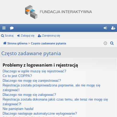
ię
Szukaj
or
Zaloguj się
Zarejestruj się
al
ar
S
ce
Strona główna
a
Często zadawane pytania
og
ej
z
j
uj
es
Często zadawane pytania
u
…
si
tru
k
Problemy z logowaniem i rejestracją
a
ę
j
Dlaczego w ogóle muszę się rejestrować?
j
si
Co to jest COPPA?
Dlaczego nie mogę się zarejestrować?
ę
Rejestracja została przeprowadzona poprawnie, ale nie mogę się
zalogować!
Dlaczego nie mogę się zalogować?
Rejestracja została dokonana jakiś czas temu, ale teraz nie mogę się
zalogować?!
Nie pamiętam hasła!
Dlaczego następuje automatyczne wylogowanie?