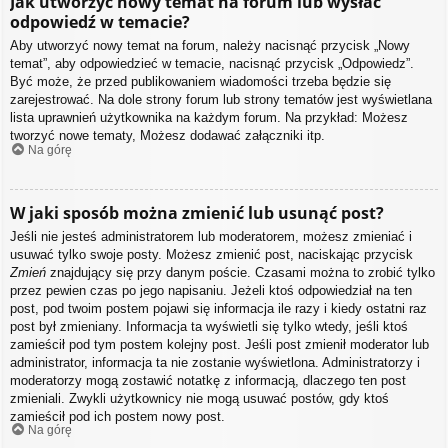
Jak utworzyć nowy temat na forum lub wysłać
odpowiedź w temacie?
Aby utworzyć nowy temat na forum, należy nacisnąć przycisk „Nowy
temat”, aby odpowiedzieć w temacie, nacisnąć przycisk „Odpowiedz”.
Być może, że przed publikowaniem wiadomości trzeba będzie się
zarejestrować. Na dole strony forum lub strony tematów jest wyświetlana
lista uprawnień użytkownika na każdym forum. Na przykład: Możesz
tworzyć nowe tematy, Możesz dodawać załączniki itp.
Na górę
W jaki sposób można zmienić lub usunąć post?
Jeśli nie jesteś administratorem lub moderatorem, możesz zmieniać i
usuwać tylko swoje posty. Możesz zmienić post, naciskając przycisk
Zmień
znajdujący się przy danym poście. Czasami można to zrobić tylko
przez pewien czas po jego napisaniu. Jeżeli ktoś odpowiedział na ten
post, pod twoim postem pojawi się informacja ile razy i kiedy ostatni raz
post był zmieniany. Informacja ta wyświetli się tylko wtedy, jeśli ktoś
zamieścił pod tym postem kolejny post. Jeśli post zmienił moderator lub
administrator, informacja ta nie zostanie wyświetlona. Administratorzy i
moderatorzy mogą zostawić notatkę z informacją, dlaczego ten post
zmieniali. Zwykli użytkownicy nie mogą usuwać postów, gdy ktoś
zamieścił pod ich postem nowy post.
Na górę