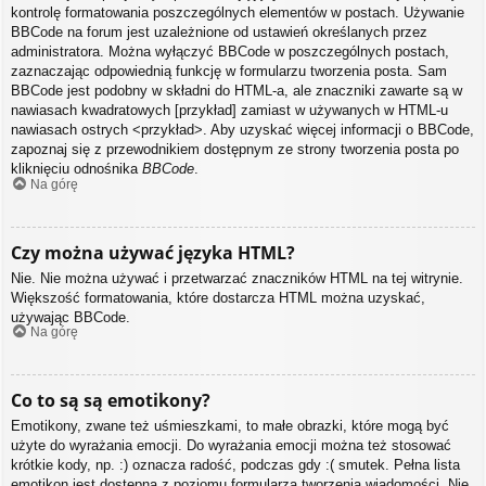
kontrolę formatowania poszczególnych elementów w postach. Używanie
BBCode na forum jest uzależnione od ustawień określanych przez
administratora. Można wyłączyć BBCode w poszczególnych postach,
zaznaczając odpowiednią funkcję w formularzu tworzenia posta. Sam
BBCode jest podobny w składni do HTML-a, ale znaczniki zawarte są w
nawiasach kwadratowych [przykład] zamiast w używanych w HTML-u
nawiasach ostrych <przykład>. Aby uzyskać więcej informacji o BBCode,
zapoznaj się z przewodnikiem dostępnym ze strony tworzenia posta po
kliknięciu odnośnika
BBCode
.
Na górę
Czy można używać języka HTML?
Nie. Nie można używać i przetwarzać znaczników HTML na tej witrynie.
Większość formatowania, które dostarcza HTML można uzyskać,
używając BBCode.
Na górę
Co to są są emotikony?
Emotikony, zwane też uśmieszkami, to małe obrazki, które mogą być
użyte do wyrażania emocji. Do wyrażania emocji można też stosować
krótkie kody, np. :) oznacza radość, podczas gdy :( smutek. Pełna lista
emotikon jest dostępna z poziomu formularza tworzenia wiadomości. Nie