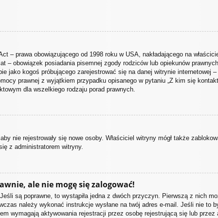
Act – prawa obowiązującego od 1998 roku w USA, nakładającego na właściciel
 lat – obowiązek posiadania pisemnej zgody rodziców lub opiekunów prawnych 
ie jako kogoś próbującego zarejestrować się na danej witrynie internetowej –
ą pomocy prawnej z wyjątkiem przypadku opisanego w pytaniu „Z kim się kon
aktowym dla wszelkiego rodzaju porad prawnych.
, aby nie rejestrowały się nowe osoby. Właściciel witryny mógł także zabloko
ię z administratorem witryny.
awnie, ale nie mogę się zalogować!
Jeśli są poprawne, to wystąpiła jedna z dwóch przyczyn. Pierwszą z nich mo
wczas należy wykonać instrukcje wysłane na twój adres e-mail. Jeśli nie to
iem wymagają aktywowania rejestracji przez osobę rejestrującą się lub przez 