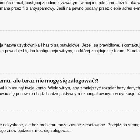
domość e-mail, postępuj zgodnie z zawartymi w niej instrukcjami. Jeżeli taka
mana przez filtr antyspamowy. Jeśli na pewno podany przez ciebie adres e-ma
nazwa użytkownika i hasło są prawidłowe. Jeżeli są prawidłowe, skontaktuj s
m powoduje błędna konfiguracja witryny, na której znajduje się forum. Skonta
temu, ale teraz nie mogę się zalogować?!
ł lub usunął twoje konto. Wiele witryn, aby zmniejszyć rozmiar bazy danych,
estrować się ponownie i bądź bardziej aktywnym i zaangażowanym w dyskusje 
 odzyskane, ale bez problemu może zostać zresetowane. Przejdź na stronę lo
długo znów będziesz móc się zalogować.