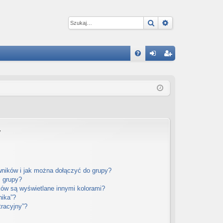
Szukaj
Wyszukiwanie 
W
FA
al
ar
Q
og
ej
uj
es
si
tru
ę
j
y
si
ę
wników i jak można dołączyć do grupy?
m grupy?
ów są wyświetlane innymi kolorami?
nika”?
tracyjny”?