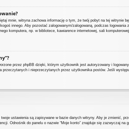
owanie?
ętaj mnie
, witryna zachowa informację o tym, że twój pobyt na tej witrynie bę
z kogoś innego. Aby pozostać zalogowanym/zalogowaną, podczas logowania 
nego komputera, np. w bibliotece, kawiarence internetowej, sali komputerowej w 
ny”?
rzone przez phpBB dzięki, którym użytkownik jest autoryzowany i logowany d
nia przeczytanych i nieprzeczytanych przez użytkownika postów. Jeśli wystę
 twoje ustawienia są zapisywane w bazie danych witryny. Aby je zmienić, p
cji. Odnośnik do panelu o nazwie “Moje konto” znajduje się zazwyczaj na gó