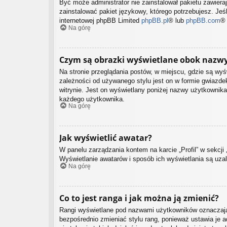
Być może administrator nie zainstalował pakietu zawiera
zainstalować pakiet językowy, którego potrzebujesz. Jeśl
internetowej phpBB Limited
phpBB.pl
® lub
phpBB.com
®
Na górę
Czym są obrazki wyświetlane obok nazw
Na stronie przeglądania postów, w miejscu, gdzie są wy
zależności od używanego stylu jest on w formie gwiazdek
witrynie. Jest on wyświetlany poniżej nazwy użytkownika
każdego użytkownika.
Na górę
Jak wyświetlić awatar?
W panelu zarządzania kontem na karcie „Profil” w sekcji 
Wyświetlanie awatarów i sposób ich wyświetlania są uzal
Na górę
Co to jest ranga i jak można ją zmienić?
Rangi wyświetlane pod nazwami użytkowników oznaczają, 
bezpośrednio zmieniać stylu rang, ponieważ ustawia je ad