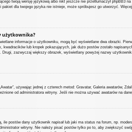
jącego twoją wersję językową albo nikt jeszcze nie przetłumaczył phpBB3 na 
i pakiet dla twojego języka nie istnieje, może spróbujesz go utworzyć. Więce
y użytkownika?
świetlane informacje o użytkowniku, mogą być wyświetlane dwa obrazki. Pier
, kwadracików lub kropek pokazujących, jak dużo postów zostało napisanych p
. Drugi, zazwyczaj większy obrazek, wyświetlany powyżej nazwy użytkownika j
„Awatar”, używając jednej z czterech metod: Gravatar, Galeria awatarów, Zdal
eżnione od administratora witryny. Jeśli nie można używać awatarów na danej 
ile postów dany użytkownik napisał lub jaki ma status na forum, np. moder
ministrator witryny. Nie należy pisać postów tylko po to, aby zwiększyć swój