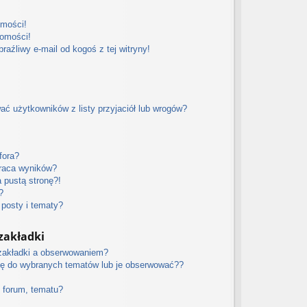
omości!
domości!
aźliwy e-mail od kogoś z tej witryny!
 użytkowników z listy przyjaciół lub wrogów?
fora?
raca wyników?
 pustą stronę?!
?
posty i tematy?
zakładki
 zakładki a obserwowaniem?
ę do wybranych tematów lub je obserwować??
 forum, tematu?