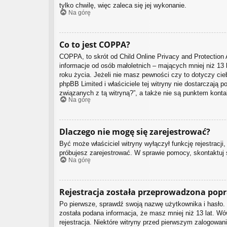
tylko chwilę, więc zaleca się jej wykonanie.
Na górę
Co to jest COPPA?
COPPA, to skrót od Child Online Privacy and Protection 
informacje od osób małoletnich – mających mniej niż 13
roku życia. Jeżeli nie masz pewności czy to dotyczy cieb
phpBB Limited i właściciele tej witryny nie dostarczaj
związanych z tą witryną?”, a także nie są punktem kont
Na górę
Dlaczego nie mogę się zarejestrować?
Być może właściciel witryny wyłączył funkcję rejestracji
próbujesz zarejestrować. W sprawie pomocy, skontaktuj s
Na górę
Rejestracja została przeprowadzona popr
Po pierwsze, sprawdź swoją nazwę użytkownika i hasło. 
została podana informacja, że masz mniej niż 13 lat. Wó
rejestracja. Niektóre witryny przed pierwszym zalogowan