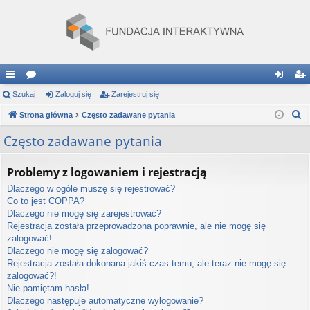
ię
Szukaj
or
Zaloguj się
Zarejestruj się
al
ar
S
ce
Strona główna
a
Często zadawane pytania
og
ej
z
j
uj
es
Często zadawane pytania
u
…
si
tru
k
Problemy z logowaniem i rejestracją
a
ę
j
Dlaczego w ogóle muszę się rejestrować?
j
si
Co to jest COPPA?
Dlaczego nie mogę się zarejestrować?
ę
Rejestracja została przeprowadzona poprawnie, ale nie mogę się
zalogować!
Dlaczego nie mogę się zalogować?
Rejestracja została dokonana jakiś czas temu, ale teraz nie mogę się
zalogować?!
Nie pamiętam hasła!
Dlaczego następuje automatyczne wylogowanie?