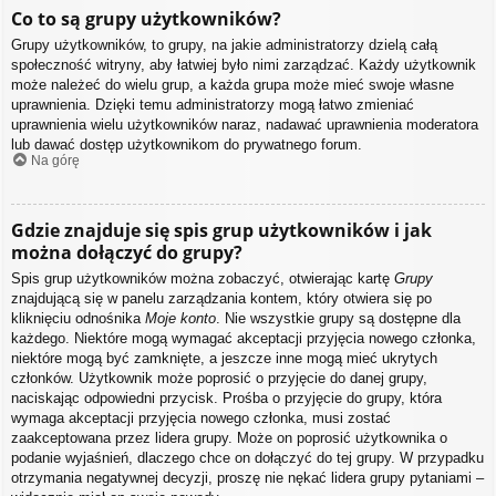
Co to są grupy użytkowników?
Grupy użytkowników, to grupy, na jakie administratorzy dzielą całą
społeczność witryny, aby łatwiej było nimi zarządzać. Każdy użytkownik
może należeć do wielu grup, a każda grupa może mieć swoje własne
uprawnienia. Dzięki temu administratorzy mogą łatwo zmieniać
uprawnienia wielu użytkowników naraz, nadawać uprawnienia moderatora
lub dawać dostęp użytkownikom do prywatnego forum.
Na górę
Gdzie znajduje się spis grup użytkowników i jak
można dołączyć do grupy?
Spis grup użytkowników można zobaczyć, otwierając kartę
Grupy
znajdującą się w panelu zarządzania kontem, który otwiera się po
kliknięciu odnośnika
Moje konto
. Nie wszystkie grupy są dostępne dla
każdego. Niektóre mogą wymagać akceptacji przyjęcia nowego członka,
niektóre mogą być zamknięte, a jeszcze inne mogą mieć ukrytych
członków. Użytkownik może poprosić o przyjęcie do danej grupy,
naciskając odpowiedni przycisk. Prośba o przyjęcie do grupy, która
wymaga akceptacji przyjęcia nowego członka, musi zostać
zaakceptowana przez lidera grupy. Może on poprosić użytkownika o
podanie wyjaśnień, dlaczego chce on dołączyć do tej grupy. W przypadku
otrzymania negatywnej decyzji, proszę nie nękać lidera grupy pytaniami –