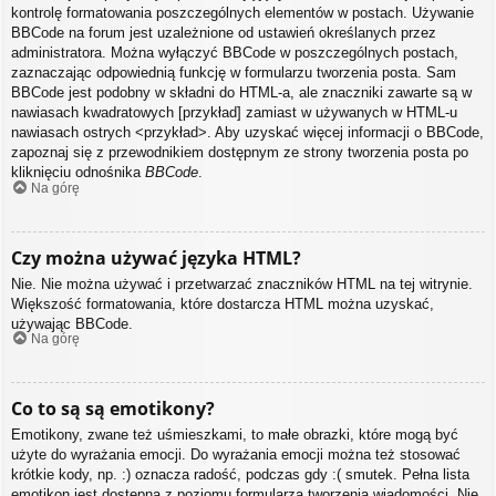
kontrolę formatowania poszczególnych elementów w postach. Używanie
BBCode na forum jest uzależnione od ustawień określanych przez
administratora. Można wyłączyć BBCode w poszczególnych postach,
zaznaczając odpowiednią funkcję w formularzu tworzenia posta. Sam
BBCode jest podobny w składni do HTML-a, ale znaczniki zawarte są w
nawiasach kwadratowych [przykład] zamiast w używanych w HTML-u
nawiasach ostrych <przykład>. Aby uzyskać więcej informacji o BBCode,
zapoznaj się z przewodnikiem dostępnym ze strony tworzenia posta po
kliknięciu odnośnika
BBCode
.
Na górę
Czy można używać języka HTML?
Nie. Nie można używać i przetwarzać znaczników HTML na tej witrynie.
Większość formatowania, które dostarcza HTML można uzyskać,
używając BBCode.
Na górę
Co to są są emotikony?
Emotikony, zwane też uśmieszkami, to małe obrazki, które mogą być
użyte do wyrażania emocji. Do wyrażania emocji można też stosować
krótkie kody, np. :) oznacza radość, podczas gdy :( smutek. Pełna lista
emotikon jest dostępna z poziomu formularza tworzenia wiadomości. Nie