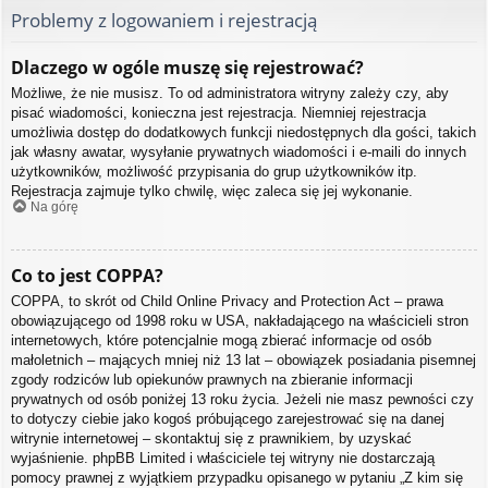
Problemy z logowaniem i rejestracją
Dlaczego w ogóle muszę się rejestrować?
Możliwe, że nie musisz. To od administratora witryny zależy czy, aby
pisać wiadomości, konieczna jest rejestracja. Niemniej rejestracja
umożliwia dostęp do dodatkowych funkcji niedostępnych dla gości, takich
jak własny awatar, wysyłanie prywatnych wiadomości i e-maili do innych
użytkowników, możliwość przypisania do grup użytkowników itp.
Rejestracja zajmuje tylko chwilę, więc zaleca się jej wykonanie.
Na górę
Co to jest COPPA?
COPPA, to skrót od Child Online Privacy and Protection Act – prawa
obowiązującego od 1998 roku w USA, nakładającego na właścicieli stron
internetowych, które potencjalnie mogą zbierać informacje od osób
małoletnich – mających mniej niż 13 lat – obowiązek posiadania pisemnej
zgody rodziców lub opiekunów prawnych na zbieranie informacji
prywatnych od osób poniżej 13 roku życia. Jeżeli nie masz pewności czy
to dotyczy ciebie jako kogoś próbującego zarejestrować się na danej
witrynie internetowej – skontaktuj się z prawnikiem, by uzyskać
wyjaśnienie. phpBB Limited i właściciele tej witryny nie dostarczają
pomocy prawnej z wyjątkiem przypadku opisanego w pytaniu „Z kim się