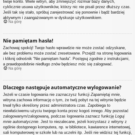
twoje konto. Wiele witryn, aby zmniejszyć rozmiar bazy danych,
cyklicznie usuwa użytkowników, którzy nic nie pisali przez dłuższy czas.
Jeśli tak się stało, spróbuj zarejestrować się ponownie i bądź bardziej
aktywnym i zaangażowanym w dyskusje użytkownikiem.
Na górę
Nie pamiętam hasła!
Zachowaj spokój! Twoje hasło wprawdzie nie może zostać odzyskane,
ale bez problemu może zostać zresetowane. Przejdź na stronę logowania
i kliknij odnośnik “Nie pamiętam hasła”. Postępuj zgodnie z instrukcjami,
a prawdopodobnie niedługo znów będziesz móc się zalogować.
Na górę
Dlaczego następuje automatyczne wylogowanie?
Jeżeli w czasie logowania nie zaznaczysz funkcji
Zapamiętaj mnie
,
witryna zachowa informację o tym, że twój pobyt na tej witrynie będzie
trwał tylko określony przez administratora czas. Zapobiega to
niewłaściwemu użyciu twojego konta przez kogoś innego. Aby pozostać
zalogowanym/zalogowaną, podczas logowania zaznacz funkcję
Loguj
mnie automatycznie
. Jest to niezalecane, jeżeli korzystasz z witryny z
ogólnie dostępnego komputera, np. w bibliotece, kawiarence internetowej,
sali komputerowej w szkole lub na uczelni itp. Jeśli nie widzisz tej funkcji,