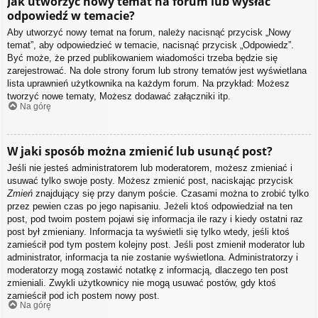
Jak utworzyć nowy temat na forum lub wysłać
odpowiedź w temacie?
Aby utworzyć nowy temat na forum, należy nacisnąć przycisk „Nowy
temat”, aby odpowiedzieć w temacie, nacisnąć przycisk „Odpowiedz”.
Być może, że przed publikowaniem wiadomości trzeba będzie się
zarejestrować. Na dole strony forum lub strony tematów jest wyświetlana
lista uprawnień użytkownika na każdym forum. Na przykład: Możesz
tworzyć nowe tematy, Możesz dodawać załączniki itp.
Na górę
W jaki sposób można zmienić lub usunąć post?
Jeśli nie jesteś administratorem lub moderatorem, możesz zmieniać i
usuwać tylko swoje posty. Możesz zmienić post, naciskając przycisk
Zmień
znajdujący się przy danym poście. Czasami można to zrobić tylko
przez pewien czas po jego napisaniu. Jeżeli ktoś odpowiedział na ten
post, pod twoim postem pojawi się informacja ile razy i kiedy ostatni raz
post był zmieniany. Informacja ta wyświetli się tylko wtedy, jeśli ktoś
zamieścił pod tym postem kolejny post. Jeśli post zmienił moderator lub
administrator, informacja ta nie zostanie wyświetlona. Administratorzy i
moderatorzy mogą zostawić notatkę z informacją, dlaczego ten post
zmieniali. Zwykli użytkownicy nie mogą usuwać postów, gdy ktoś
zamieścił pod ich postem nowy post.
Na górę