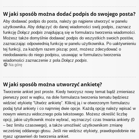
W jaki sposób można dodać podpis do swojego posta?
Aby dodawać podpis do posta, należy go najpierw utworzyć w panelu
użytkownika. Aby dołączyć do danej wiadomości swój podpis, zaznacz
funkcję
Dołącz podpis
znajdującą się w formularzu tworzenia wiadomości.
Możesz także domyślnie dodawać podpis do wszystkich swoich postów,
zaznaczając odpowiednią funkcję w panelu użytkownika. Po uaktywnieniu
tej funkcji, za każdym razem pisząc post, możesz zdecydować o
niedodawaniu do niego podpisu, usuwając w formularzu tworzenia
wiadomości zaznaczenie z pola
Dołącz podpis
.
Na górę
W jaki sposób można utworzyć ankietę?
Tworzenie ankiet jest proste. Kiedy tworzysz nowy temat bądź zmieniasz
pierwszy post w wątku, na dole formularza tworzenia tematu będziesz
widzieć etykietę “Utwórz ankietę”. Kliknij ją i w otworzonym formularzu
podaj tytuł ankiety i co najmniej dwie opcje. Każdą opcję należy wpisać w
nowym wierszu widocznego pola tekstowego. Możesz określić liczbę
opcji, jakie użytkownik może wybrać, wyznaczyć czas trwania ankiety (0
– bez limitu czasowego), a także umożliwić użytkownikom zmianę
wcześniej oddanego głosu. Jeśli nie widzisz etykiety, prawdopodobnie nie
masz uprawnień do tworzenia ankiet.