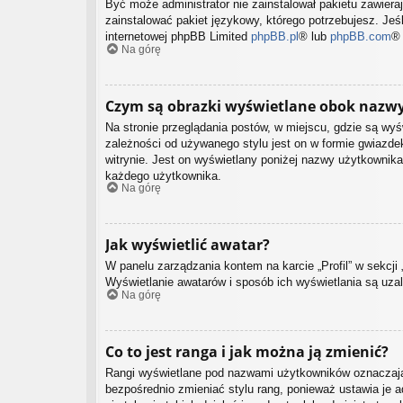
Być może administrator nie zainstalował pakietu zawiera
zainstalować pakiet językowy, którego potrzebujesz. Jeśl
internetowej phpBB Limited
phpBB.pl
® lub
phpBB.com
®
Na górę
Czym są obrazki wyświetlane obok nazw
Na stronie przeglądania postów, w miejscu, gdzie są wy
zależności od używanego stylu jest on w formie gwiazdek
witrynie. Jest on wyświetlany poniżej nazwy użytkownika
każdego użytkownika.
Na górę
Jak wyświetlić awatar?
W panelu zarządzania kontem na karcie „Profil” w sekcji 
Wyświetlanie awatarów i sposób ich wyświetlania są uzal
Na górę
Co to jest ranga i jak można ją zmienić?
Rangi wyświetlane pod nazwami użytkowników oznaczają, 
bezpośrednio zmieniać stylu rang, ponieważ ustawia je ad