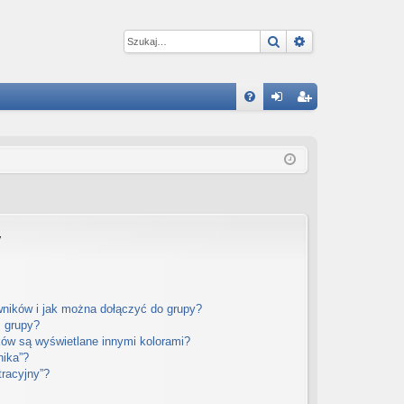
Szukaj
Wyszukiwanie 
W
FA
al
ar
Q
og
ej
uj
es
si
tru
ę
j
y
si
ę
wników i jak można dołączyć do grupy?
m grupy?
ów są wyświetlane innymi kolorami?
nika”?
tracyjny”?