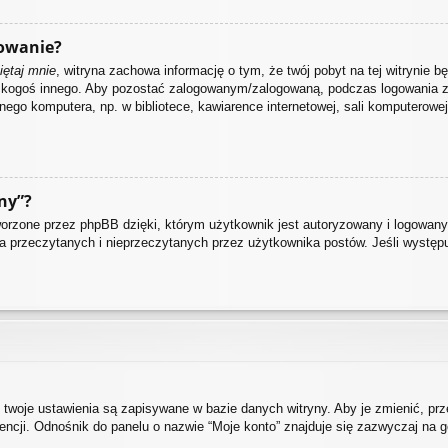
owanie?
ętaj mnie
, witryna zachowa informację o tym, że twój pobyt na tej witrynie bę
z kogoś innego. Aby pozostać zalogowanym/zalogowaną, podczas logowania 
nego komputera, np. w bibliotece, kawiarence internetowej, sali komputerowej w 
ny”?
rzone przez phpBB dzięki, którym użytkownik jest autoryzowany i logowany d
nia przeczytanych i nieprzeczytanych przez użytkownika postów. Jeśli wystę
 twoje ustawienia są zapisywane w bazie danych witryny. Aby je zmienić, p
cji. Odnośnik do panelu o nazwie “Moje konto” znajduje się zazwyczaj na gó