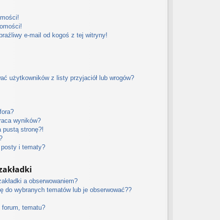
omości!
domości!
aźliwy e-mail od kogoś z tej witryny!
 użytkowników z listy przyjaciół lub wrogów?
fora?
raca wyników?
 pustą stronę?!
?
posty i tematy?
zakładki
 zakładki a obserwowaniem?
ę do wybranych tematów lub je obserwować??
 forum, tematu?