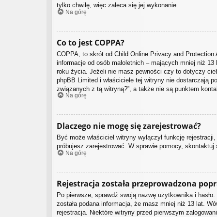
tylko chwilę, więc zaleca się jej wykonanie.
Na górę
Co to jest COPPA?
COPPA, to skrót od Child Online Privacy and Protection 
informacje od osób małoletnich – mających mniej niż 13
roku życia. Jeżeli nie masz pewności czy to dotyczy cieb
phpBB Limited i właściciele tej witryny nie dostarczaj
związanych z tą witryną?”, a także nie są punktem kont
Na górę
Dlaczego nie mogę się zarejestrować?
Być może właściciel witryny wyłączył funkcję rejestracji
próbujesz zarejestrować. W sprawie pomocy, skontaktuj s
Na górę
Rejestracja została przeprowadzona popr
Po pierwsze, sprawdź swoją nazwę użytkownika i hasło. 
została podana informacja, że masz mniej niż 13 lat. Wó
rejestracja. Niektóre witryny przed pierwszym zalogowan