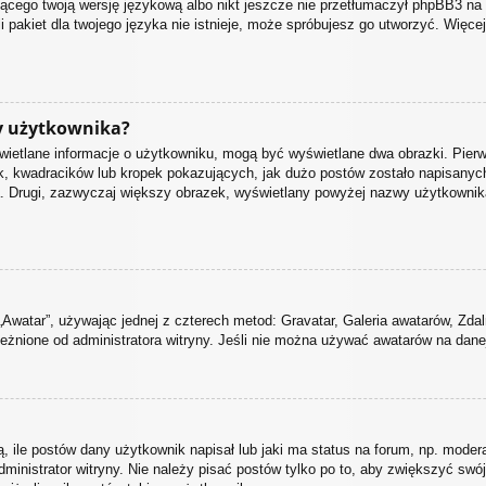
jącego twoją wersję językową albo nikt jeszcze nie przetłumaczył phpBB3 na 
i pakiet dla twojego języka nie istnieje, może spróbujesz go utworzyć. Więce
y użytkownika?
świetlane informacje o użytkowniku, mogą być wyświetlane dwa obrazki. Pier
, kwadracików lub kropek pokazujących, jak dużo postów zostało napisanych p
. Drugi, zazwyczaj większy obrazek, wyświetlany powyżej nazwy użytkownika j
„Awatar”, używając jednej z czterech metod: Gravatar, Galeria awatarów, Zdal
eżnione od administratora witryny. Jeśli nie można używać awatarów na danej 
ile postów dany użytkownik napisał lub jaki ma status na forum, np. moder
ministrator witryny. Nie należy pisać postów tylko po to, aby zwiększyć swój