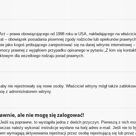
Act – prawa obowiązującego od 1998 roku w USA, nakładającego na właściciel
 lat – obowiązek posiadania pisemnej zgody rodziców lub opiekunów prawnych 
ie jako kogoś próbującego zarejestrować się na danej witrynie internetowej –
ą pomocy prawnej z wyjątkiem przypadku opisanego w pytaniu „Z kim się kon
aktowym dla wszelkiego rodzaju porad prawnych.
, aby nie rejestrowały się nowe osoby. Właściciel witryny mógł także zabloko
ię z administratorem witryny.
awnie, ale nie mogę się zalogować!
Jeśli są poprawne, to wystąpiła jedna z dwóch przyczyn. Pierwszą z nich mo
wczas należy wykonać instrukcje wysłane na twój adres e-mail. Jeśli nie to
iem wymagają aktywowania rejestracji przez osobę rejestrującą się lub przez 