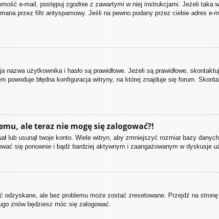
domość e-mail, postępuj zgodnie z zawartymi w niej instrukcjami. Jeżeli taka
mana przez filtr antyspamowy. Jeśli na pewno podany przez ciebie adres e-ma
nazwa użytkownika i hasło są prawidłowe. Jeżeli są prawidłowe, skontaktuj s
m powoduje błędna konfiguracja witryny, na której znajduje się forum. Skonta
temu, ale teraz nie mogę się zalogować?!
ł lub usunął twoje konto. Wiele witryn, aby zmniejszyć rozmiar bazy danych,
estrować się ponownie i bądź bardziej aktywnym i zaangażowanym w dyskusje 
 odzyskane, ale bez problemu może zostać zresetowane. Przejdź na stronę lo
długo znów będziesz móc się zalogować.