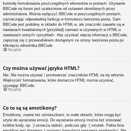
kontrolę formatowania poszczególnych elementów w postach. Używanie
BBCode na forum jest uzależnione od ustawień określanych przez
administratora. Można wyłączyć BBCode w poszczególnych postach,
zaznaczając odpowiednią funkcję w formularzu tworzenia posta. Sam
BBCode jest podobny w składni do HTML-a, ale znaczniki zawarte są w
nawiasach kwadratowych [przykład] zamiast w używanych w HTML-u
nawiasach ostrych <przykład>. Aby uzyskać więcej informacji o BBCode,
zapoznaj się z przewodnikiem dostępnym ze strony tworzenia posta po
kliknięciu odnośnika
BBCode
.
Na górę
Czy można używać języka HTML?
Nie. Nie można używać i przetwarzać znaczników HTML na tej witrynie.
Większość formatowania, które dostarcza HTML można uzyskać,
używając BBCode.
Na górę
Co to są są emotikony?
Emotikony, zwane też uśmieszkami, to małe obrazki, które mogą być
użyte do wyrażania emocji. Do wyrażania emocji można też stosować
krótkie kody, np. :) oznacza radość, podczas gdy :( smutek. Pełna lista
emotikon jest dostępna z poziomu formularza tworzenia wiadomości. Nie