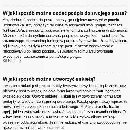
W jaki sposób można dodać podpis do swojego posta?
Aby dodawać podpis do posta, należy go najpierw utworzyć w panelu
użytkownika. Aby dołączyć do danej wiadomości swój podpis, zaznacz
funkcję
Dołącz podpis
znajdującą się w formularzu tworzenia wiadomości.
Możesz także domyślnie dodawać podpis do wszystkich swoich postów,
zaznaczając odpowiednią funkcję w panelu użytkownika. Po uaktywnieniu
tej funkcji, za każdym razem pisząc post, możesz zdecydować o
niedodawaniu do niego podpisu, usuwając w formularzu tworzenia
wiadomości zaznaczenie z pola
Dołącz podpis
.
Na górę
W jaki sposób można utworzyć ankietę?
Tworzenie ankiet jest proste. Kiedy tworzysz nowy temat bądź zmieniasz
pierwszy post w wątku, na dole formularza tworzenia tematu będziesz
widzieć etykietę “Utwórz ankietę”. Kliknij ją i w otworzonym formularzu
podaj tytuł ankiety i co najmniej dwie opcje. Każdą opcję należy wpisać w
nowym wierszu widocznego pola tekstowego. Możesz określić liczbę
opcji, jakie użytkownik może wybrać, wyznaczyć czas trwania ankiety (0
– bez limitu czasowego), a także umożliwić użytkownikom zmianę
wcześniej oddanego głosu. Jeśli nie widzisz etykiety, prawdopodobnie nie
masz uprawnień do tworzenia ankiet.