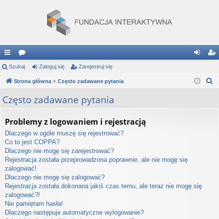
ię
Szukaj
or
Zaloguj się
Zarejestruj się
al
ar
S
ce
Strona główna
a
Często zadawane pytania
og
ej
z
j
uj
es
Często zadawane pytania
u
…
si
tru
k
Problemy z logowaniem i rejestracją
a
ę
j
Dlaczego w ogóle muszę się rejestrować?
j
si
Co to jest COPPA?
Dlaczego nie mogę się zarejestrować?
ę
Rejestracja została przeprowadzona poprawnie, ale nie mogę się
zalogować!
Dlaczego nie mogę się zalogować?
Rejestracja została dokonana jakiś czas temu, ale teraz nie mogę się
zalogować?!
Nie pamiętam hasła!
Dlaczego następuje automatyczne wylogowanie?