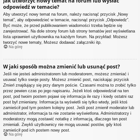
Jak utworzyć nowy temat na forum lub wysłać
odpowiedź w temacie?
Aby utworzyć nowy temat na forum, należy nacisnąć przycisk „Nowy
temat”, aby odpowiedzieć w temacie, nacisnąć przycisk „Odpowiedz”.
Być może, że przed publikowaniem wiadomości trzeba będzie się
zarejestrować. Na dole strony forum lub strony tematów jest wyświetlana
lista uprawnień użytkownika na każdym forum. Na przykład: Możesz
tworzyć nowe tematy, Możesz dodawać załączniki itp.
Na górę
W jaki sposób można zmienić lub usunąć post?
Jeśli nie jesteś administratorem lub moderatorem, możesz zmieniać i
usuwać tylko swoje posty. Możesz zmienić post, naciskając przycisk
Zmień
znajdujący się przy danym poście. Czasami można to zrobić tylko
przez pewien czas po jego napisaniu. Jeżeli ktoś odpowiedział na ten
post, pod twoim postem pojawi się informacja ile razy i kiedy ostatni raz
post był zmieniany. Informacja ta wyświetli się tylko wtedy, jeśli ktoś
zamieścił pod tym postem kolejny post. Jeśli post zmienił moderator lub
administrator, informacja ta nie zostanie wyświetlona. Administratorzy i
moderatorzy mogą zostawić notatkę z informacją, dlaczego ten post
zmieniali. Zwykli użytkownicy nie mogą usuwać postów, gdy ktoś
zamieścił pod ich postem nowy post.
Na górę