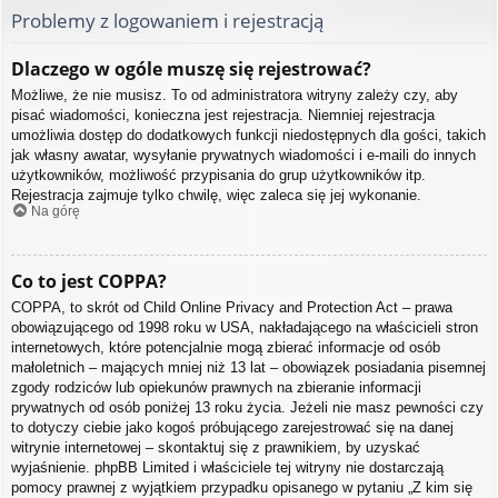
Problemy z logowaniem i rejestracją
Dlaczego w ogóle muszę się rejestrować?
Możliwe, że nie musisz. To od administratora witryny zależy czy, aby
pisać wiadomości, konieczna jest rejestracja. Niemniej rejestracja
umożliwia dostęp do dodatkowych funkcji niedostępnych dla gości, takich
jak własny awatar, wysyłanie prywatnych wiadomości i e-maili do innych
użytkowników, możliwość przypisania do grup użytkowników itp.
Rejestracja zajmuje tylko chwilę, więc zaleca się jej wykonanie.
Na górę
Co to jest COPPA?
COPPA, to skrót od Child Online Privacy and Protection Act – prawa
obowiązującego od 1998 roku w USA, nakładającego na właścicieli stron
internetowych, które potencjalnie mogą zbierać informacje od osób
małoletnich – mających mniej niż 13 lat – obowiązek posiadania pisemnej
zgody rodziców lub opiekunów prawnych na zbieranie informacji
prywatnych od osób poniżej 13 roku życia. Jeżeli nie masz pewności czy
to dotyczy ciebie jako kogoś próbującego zarejestrować się na danej
witrynie internetowej – skontaktuj się z prawnikiem, by uzyskać
wyjaśnienie. phpBB Limited i właściciele tej witryny nie dostarczają
pomocy prawnej z wyjątkiem przypadku opisanego w pytaniu „Z kim się