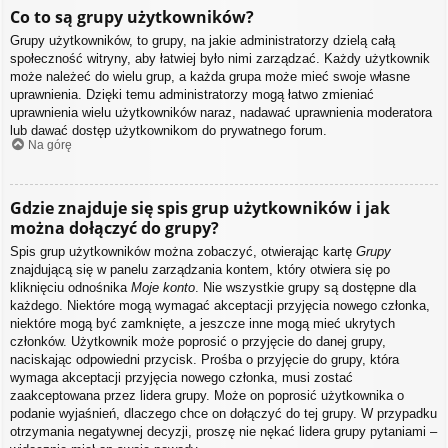
Co to są grupy użytkowników?
Grupy użytkowników, to grupy, na jakie administratorzy dzielą całą
społeczność witryny, aby łatwiej było nimi zarządzać. Każdy użytkownik
może należeć do wielu grup, a każda grupa może mieć swoje własne
uprawnienia. Dzięki temu administratorzy mogą łatwo zmieniać
uprawnienia wielu użytkowników naraz, nadawać uprawnienia moderatora
lub dawać dostęp użytkownikom do prywatnego forum.
Na górę
Gdzie znajduje się spis grup użytkowników i jak
można dołączyć do grupy?
Spis grup użytkowników można zobaczyć, otwierając kartę
Grupy
znajdującą się w panelu zarządzania kontem, który otwiera się po
kliknięciu odnośnika
Moje konto
. Nie wszystkie grupy są dostępne dla
każdego. Niektóre mogą wymagać akceptacji przyjęcia nowego członka,
niektóre mogą być zamknięte, a jeszcze inne mogą mieć ukrytych
członków. Użytkownik może poprosić o przyjęcie do danej grupy,
naciskając odpowiedni przycisk. Prośba o przyjęcie do grupy, która
wymaga akceptacji przyjęcia nowego członka, musi zostać
zaakceptowana przez lidera grupy. Może on poprosić użytkownika o
podanie wyjaśnień, dlaczego chce on dołączyć do tej grupy. W przypadku
otrzymania negatywnej decyzji, proszę nie nękać lidera grupy pytaniami –