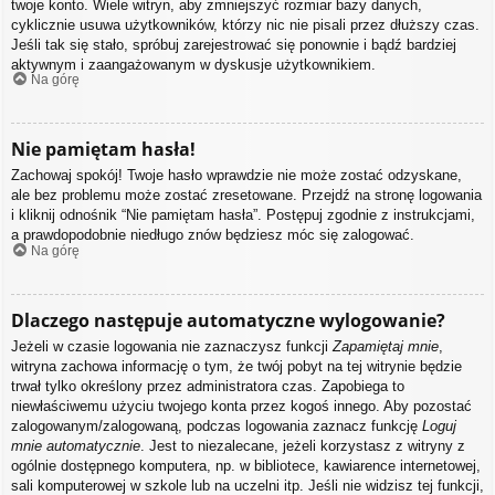
twoje konto. Wiele witryn, aby zmniejszyć rozmiar bazy danych,
cyklicznie usuwa użytkowników, którzy nic nie pisali przez dłuższy czas.
Jeśli tak się stało, spróbuj zarejestrować się ponownie i bądź bardziej
aktywnym i zaangażowanym w dyskusje użytkownikiem.
Na górę
Nie pamiętam hasła!
Zachowaj spokój! Twoje hasło wprawdzie nie może zostać odzyskane,
ale bez problemu może zostać zresetowane. Przejdź na stronę logowania
i kliknij odnośnik “Nie pamiętam hasła”. Postępuj zgodnie z instrukcjami,
a prawdopodobnie niedługo znów będziesz móc się zalogować.
Na górę
Dlaczego następuje automatyczne wylogowanie?
Jeżeli w czasie logowania nie zaznaczysz funkcji
Zapamiętaj mnie
,
witryna zachowa informację o tym, że twój pobyt na tej witrynie będzie
trwał tylko określony przez administratora czas. Zapobiega to
niewłaściwemu użyciu twojego konta przez kogoś innego. Aby pozostać
zalogowanym/zalogowaną, podczas logowania zaznacz funkcję
Loguj
mnie automatycznie
. Jest to niezalecane, jeżeli korzystasz z witryny z
ogólnie dostępnego komputera, np. w bibliotece, kawiarence internetowej,
sali komputerowej w szkole lub na uczelni itp. Jeśli nie widzisz tej funkcji,