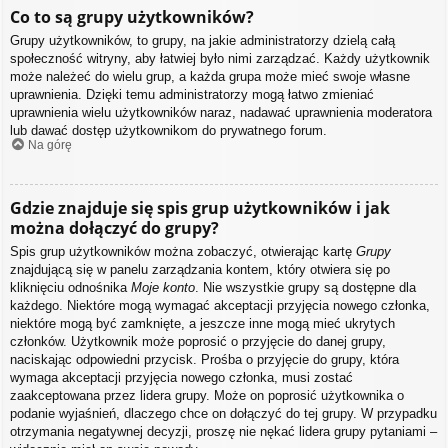
Co to są grupy użytkowników?
Grupy użytkowników, to grupy, na jakie administratorzy dzielą całą
społeczność witryny, aby łatwiej było nimi zarządzać. Każdy użytkownik
może należeć do wielu grup, a każda grupa może mieć swoje własne
uprawnienia. Dzięki temu administratorzy mogą łatwo zmieniać
uprawnienia wielu użytkowników naraz, nadawać uprawnienia moderatora
lub dawać dostęp użytkownikom do prywatnego forum.
Na górę
Gdzie znajduje się spis grup użytkowników i jak
można dołączyć do grupy?
Spis grup użytkowników można zobaczyć, otwierając kartę
Grupy
znajdującą się w panelu zarządzania kontem, który otwiera się po
kliknięciu odnośnika
Moje konto
. Nie wszystkie grupy są dostępne dla
każdego. Niektóre mogą wymagać akceptacji przyjęcia nowego członka,
niektóre mogą być zamknięte, a jeszcze inne mogą mieć ukrytych
członków. Użytkownik może poprosić o przyjęcie do danej grupy,
naciskając odpowiedni przycisk. Prośba o przyjęcie do grupy, która
wymaga akceptacji przyjęcia nowego członka, musi zostać
zaakceptowana przez lidera grupy. Może on poprosić użytkownika o
podanie wyjaśnień, dlaczego chce on dołączyć do tej grupy. W przypadku
otrzymania negatywnej decyzji, proszę nie nękać lidera grupy pytaniami –