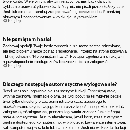
twoje konto. Wiele witryn, aby zmniejszyć rozmiar bazy danych,
cyklicznie usuwa użytkowników, którzy nic nie pisali przez dłuższy czas.
Jeśli tak się stało, spróbuj zarejestrować się ponownie i bądź bardziej
aktywnym i zaangażowanym w dyskusje użytkownikiem.
Na górę
Nie pamiętam hasła!
Zachowaj spokój! Twoje hasło wprawdzie nie może zostać odzyskane,
ale bez problemu może zostać zresetowane. Przejdź na stronę logowania
i kliknij odnośnik “Nie pamiętam hasła”. Postępuj zgodnie z instrukcjami,
a prawdopodobnie niedługo znów będziesz móc się zalogować.
Na górę
Dlaczego następuje automatyczne wylogowanie?
Jeżeli w czasie logowania nie zaznaczysz funkcji
Zapamiętaj mnie
,
witryna zachowa informację o tym, że twój pobyt na tej witrynie będzie
trwał tylko określony przez administratora czas. Zapobiega to
niewłaściwemu użyciu twojego konta przez kogoś innego. Aby pozostać
zalogowanym/zalogowaną, podczas logowania zaznacz funkcję
Loguj
mnie automatycznie
. Jest to niezalecane, jeżeli korzystasz z witryny z
ogólnie dostępnego komputera, np. w bibliotece, kawiarence internetowej,
sali komputerowej w szkole lub na uczelni itp. Jeśli nie widzisz tej funkcji,