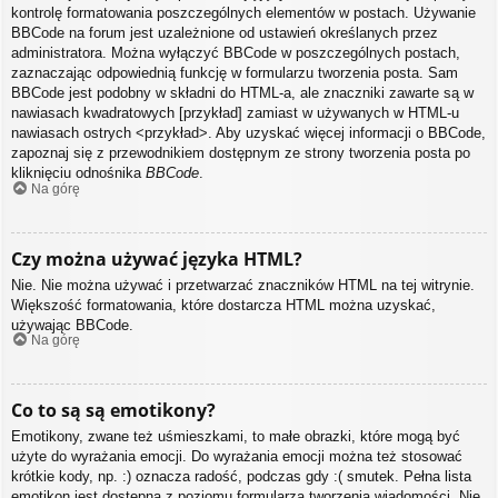
kontrolę formatowania poszczególnych elementów w postach. Używanie
BBCode na forum jest uzależnione od ustawień określanych przez
administratora. Można wyłączyć BBCode w poszczególnych postach,
zaznaczając odpowiednią funkcję w formularzu tworzenia posta. Sam
BBCode jest podobny w składni do HTML-a, ale znaczniki zawarte są w
nawiasach kwadratowych [przykład] zamiast w używanych w HTML-u
nawiasach ostrych <przykład>. Aby uzyskać więcej informacji o BBCode,
zapoznaj się z przewodnikiem dostępnym ze strony tworzenia posta po
kliknięciu odnośnika
BBCode
.
Na górę
Czy można używać języka HTML?
Nie. Nie można używać i przetwarzać znaczników HTML na tej witrynie.
Większość formatowania, które dostarcza HTML można uzyskać,
używając BBCode.
Na górę
Co to są są emotikony?
Emotikony, zwane też uśmieszkami, to małe obrazki, które mogą być
użyte do wyrażania emocji. Do wyrażania emocji można też stosować
krótkie kody, np. :) oznacza radość, podczas gdy :( smutek. Pełna lista
emotikon jest dostępna z poziomu formularza tworzenia wiadomości. Nie