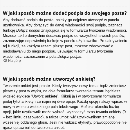
W jaki sposób można dodać podpis do swojego posta?
Aby dodawać podpis do posta, należy go najpierw utworzyć w panelu
użytkownika. Aby dołączyć do danej wiadomości swój podpis, zaznacz
funkcję
Dołącz podpis
znajdującą się w formularzu tworzenia wiadomości.
Możesz także domyślnie dodawać podpis do wszystkich swoich postów,
zaznaczając odpowiednią funkcję w panelu użytkownika. Po uaktywnieniu
tej funkcji, za każdym razem pisząc post, możesz zdecydować o
niedodawaniu do niego podpisu, usuwając w formularzu tworzenia
wiadomości zaznaczenie z pola
Dołącz podpis
.
Na górę
W jaki sposób można utworzyć ankietę?
Tworzenie ankiet jest proste. Kiedy tworzysz nowy temat bądź zmieniasz
pierwszy post w wątku, na dole formularza tworzenia tematu będziesz
widzieć etykietę “Utwórz ankietę”. Kliknij ją i w otworzonym formularzu
podaj tytuł ankiety i co najmniej dwie opcje. Każdą opcję należy wpisać w
nowym wierszu widocznego pola tekstowego. Możesz określić liczbę
opcji, jakie użytkownik może wybrać, wyznaczyć czas trwania ankiety (0
– bez limitu czasowego), a także umożliwić użytkownikom zmianę
wcześniej oddanego głosu. Jeśli nie widzisz etykiety, prawdopodobnie nie
masz uprawnień do tworzenia ankiet.