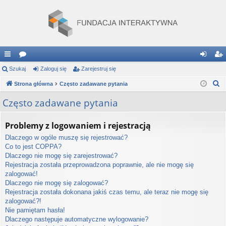
ię
Szukaj
or
Zaloguj się
Zarejestruj się
al
ar
S
ce
Strona główna
a
Często zadawane pytania
og
ej
z
j
uj
es
Często zadawane pytania
u
…
si
tru
k
Problemy z logowaniem i rejestracją
a
ę
j
Dlaczego w ogóle muszę się rejestrować?
j
si
Co to jest COPPA?
Dlaczego nie mogę się zarejestrować?
ę
Rejestracja została przeprowadzona poprawnie, ale nie mogę się
zalogować!
Dlaczego nie mogę się zalogować?
Rejestracja została dokonana jakiś czas temu, ale teraz nie mogę się
zalogować?!
Nie pamiętam hasła!
Dlaczego następuje automatyczne wylogowanie?