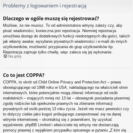
Problemy z logowaniem i rejestracją
Dlaczego w ogóle muszę się rejestrować?
Możliwe, że nie musisz. To od administratora witryny zależy czy, aby
pisać wiadomości, konieczna jest rejestracja. Niemniej rejestracja
umożliwia dostęp do dodatkowych funkcji niedostępnych dla gości, takich
jak własny awatar, wysyłanie prywatnych wiadomości i e-maili do innych
użytkowników, możliwość przypisania do grup użytkowników itp.
Rejestracja zajmuje tylko chwilę, więc zaleca się jej wykonanie.
Na górę
Co to jest COPPA?
COPPA, to skrót od Child Online Privacy and Protection Act – prawa
obowiązującego od 1998 roku w USA, nakładającego na właścicieli stron
internetowych, które potencjalnie mogą zbierać informacje od osób
małoletnich – mających mniej niż 13 lat – obowiązek posiadania pisemnej
zgody rodziców lub opiekunów prawnych na zbieranie informacji
prywatnych od osób poniżej 13 roku życia. Jeżeli nie masz pewności czy
to dotyczy ciebie jako kogoś próbującego zarejestrować się na danej
witrynie internetowej – skontaktuj się z prawnikiem, by uzyskać
wyjaśnienie. phpBB Limited i właściciele tej witryny nie dostarczają
pomocy prawnej z wyjątkiem przypadku opisanego w pytaniu „Z kim się