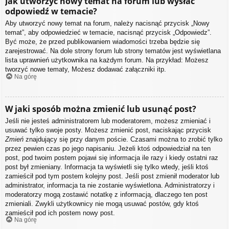
Jak utworzyć nowy temat na forum lub wysłać
odpowiedź w temacie?
Aby utworzyć nowy temat na forum, należy nacisnąć przycisk „Nowy
temat”, aby odpowiedzieć w temacie, nacisnąć przycisk „Odpowiedz”.
Być może, że przed publikowaniem wiadomości trzeba będzie się
zarejestrować. Na dole strony forum lub strony tematów jest wyświetlana
lista uprawnień użytkownika na każdym forum. Na przykład: Możesz
tworzyć nowe tematy, Możesz dodawać załączniki itp.
Na górę
W jaki sposób można zmienić lub usunąć post?
Jeśli nie jesteś administratorem lub moderatorem, możesz zmieniać i
usuwać tylko swoje posty. Możesz zmienić post, naciskając przycisk
Zmień
znajdujący się przy danym poście. Czasami można to zrobić tylko
przez pewien czas po jego napisaniu. Jeżeli ktoś odpowiedział na ten
post, pod twoim postem pojawi się informacja ile razy i kiedy ostatni raz
post był zmieniany. Informacja ta wyświetli się tylko wtedy, jeśli ktoś
zamieścił pod tym postem kolejny post. Jeśli post zmienił moderator lub
administrator, informacja ta nie zostanie wyświetlona. Administratorzy i
moderatorzy mogą zostawić notatkę z informacją, dlaczego ten post
zmieniali. Zwykli użytkownicy nie mogą usuwać postów, gdy ktoś
zamieścił pod ich postem nowy post.
Na górę