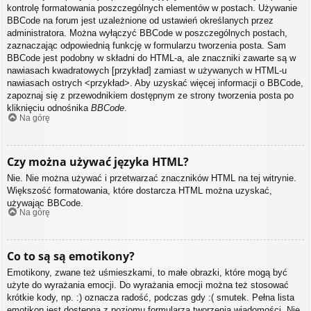
kontrolę formatowania poszczególnych elementów w postach. Używanie
BBCode na forum jest uzależnione od ustawień określanych przez
administratora. Można wyłączyć BBCode w poszczególnych postach,
zaznaczając odpowiednią funkcję w formularzu tworzenia posta. Sam
BBCode jest podobny w składni do HTML-a, ale znaczniki zawarte są w
nawiasach kwadratowych [przykład] zamiast w używanych w HTML-u
nawiasach ostrych <przykład>. Aby uzyskać więcej informacji o BBCode,
zapoznaj się z przewodnikiem dostępnym ze strony tworzenia posta po
kliknięciu odnośnika
BBCode
.
Na górę
Czy można używać języka HTML?
Nie. Nie można używać i przetwarzać znaczników HTML na tej witrynie.
Większość formatowania, które dostarcza HTML można uzyskać,
używając BBCode.
Na górę
Co to są są emotikony?
Emotikony, zwane też uśmieszkami, to małe obrazki, które mogą być
użyte do wyrażania emocji. Do wyrażania emocji można też stosować
krótkie kody, np. :) oznacza radość, podczas gdy :( smutek. Pełna lista
emotikon jest dostępna z poziomu formularza tworzenia wiadomości. Nie