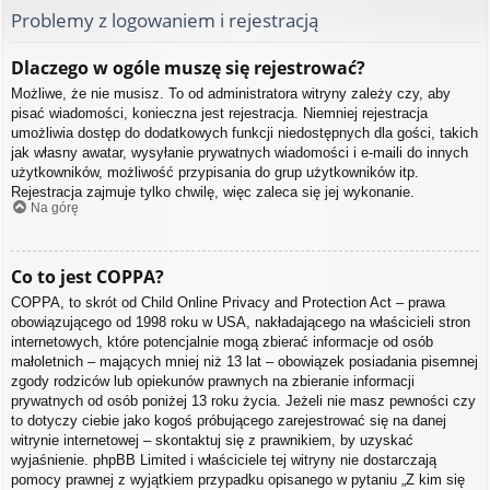
Problemy z logowaniem i rejestracją
Dlaczego w ogóle muszę się rejestrować?
Możliwe, że nie musisz. To od administratora witryny zależy czy, aby
pisać wiadomości, konieczna jest rejestracja. Niemniej rejestracja
umożliwia dostęp do dodatkowych funkcji niedostępnych dla gości, takich
jak własny awatar, wysyłanie prywatnych wiadomości i e-maili do innych
użytkowników, możliwość przypisania do grup użytkowników itp.
Rejestracja zajmuje tylko chwilę, więc zaleca się jej wykonanie.
Na górę
Co to jest COPPA?
COPPA, to skrót od Child Online Privacy and Protection Act – prawa
obowiązującego od 1998 roku w USA, nakładającego na właścicieli stron
internetowych, które potencjalnie mogą zbierać informacje od osób
małoletnich – mających mniej niż 13 lat – obowiązek posiadania pisemnej
zgody rodziców lub opiekunów prawnych na zbieranie informacji
prywatnych od osób poniżej 13 roku życia. Jeżeli nie masz pewności czy
to dotyczy ciebie jako kogoś próbującego zarejestrować się na danej
witrynie internetowej – skontaktuj się z prawnikiem, by uzyskać
wyjaśnienie. phpBB Limited i właściciele tej witryny nie dostarczają
pomocy prawnej z wyjątkiem przypadku opisanego w pytaniu „Z kim się