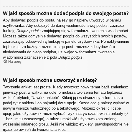
W jaki sposób można dodać podpis do swojego posta?
Aby dodawać podpis do posta, należy go najpierw utworzyć w panelu
użytkownika. Aby dołączyć do danej wiadomości swój podpis, zaznacz
funkcję
Dołącz podpis
znajdującą się w formularzu tworzenia wiadomości.
Możesz także domyślnie dodawać podpis do wszystkich swoich postów,
zaznaczając odpowiednią funkcję w panelu użytkownika. Po uaktywnieniu
tej funkcji, za każdym razem pisząc post, możesz zdecydować o
niedodawaniu do niego podpisu, usuwając w formularzu tworzenia
wiadomości zaznaczenie z pola
Dołącz podpis
.
Na górę
W jaki sposób można utworzyć ankietę?
Tworzenie ankiet jest proste. Kiedy tworzysz nowy temat bądź zmieniasz
pierwszy post w wątku, na dole formularza tworzenia tematu będziesz
widzieć etykietę “Utwórz ankietę”. Kliknij ją i w otworzonym formularzu
podaj tytuł ankiety i co najmniej dwie opcje. Każdą opcję należy wpisać w
nowym wierszu widocznego pola tekstowego. Możesz określić liczbę
opcji, jakie użytkownik może wybrać, wyznaczyć czas trwania ankiety (0
– bez limitu czasowego), a także umożliwić użytkownikom zmianę
wcześniej oddanego głosu. Jeśli nie widzisz etykiety, prawdopodobnie nie
masz uprawnień do tworzenia ankiet.