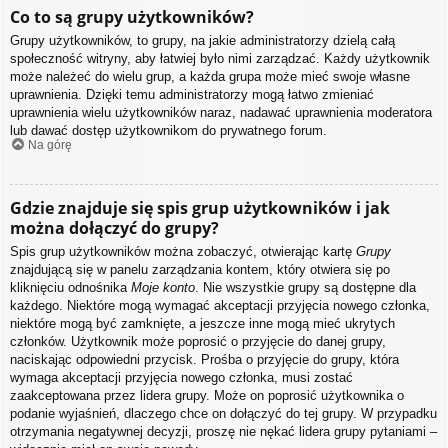
Co to są grupy użytkowników?
Grupy użytkowników, to grupy, na jakie administratorzy dzielą całą
społeczność witryny, aby łatwiej było nimi zarządzać. Każdy użytkownik
może należeć do wielu grup, a każda grupa może mieć swoje własne
uprawnienia. Dzięki temu administratorzy mogą łatwo zmieniać
uprawnienia wielu użytkowników naraz, nadawać uprawnienia moderatora
lub dawać dostęp użytkownikom do prywatnego forum.
Na górę
Gdzie znajduje się spis grup użytkowników i jak
można dołączyć do grupy?
Spis grup użytkowników można zobaczyć, otwierając kartę
Grupy
znajdującą się w panelu zarządzania kontem, który otwiera się po
kliknięciu odnośnika
Moje konto
. Nie wszystkie grupy są dostępne dla
każdego. Niektóre mogą wymagać akceptacji przyjęcia nowego członka,
niektóre mogą być zamknięte, a jeszcze inne mogą mieć ukrytych
członków. Użytkownik może poprosić o przyjęcie do danej grupy,
naciskając odpowiedni przycisk. Prośba o przyjęcie do grupy, która
wymaga akceptacji przyjęcia nowego członka, musi zostać
zaakceptowana przez lidera grupy. Może on poprosić użytkownika o
podanie wyjaśnień, dlaczego chce on dołączyć do tej grupy. W przypadku
otrzymania negatywnej decyzji, proszę nie nękać lidera grupy pytaniami –