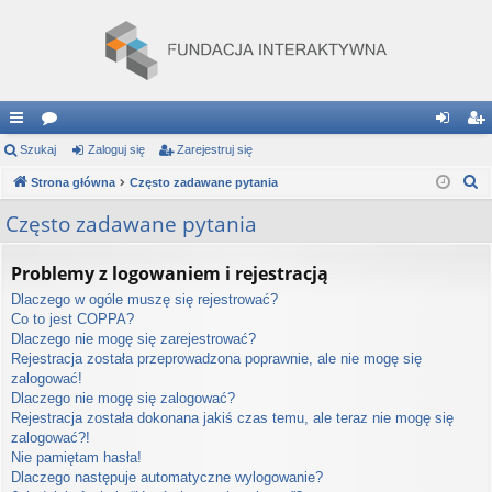
ię
Szukaj
or
Zaloguj się
Zarejestruj się
al
ar
S
ce
Strona główna
a
Często zadawane pytania
og
ej
z
j
uj
es
Często zadawane pytania
u
…
si
tru
k
Problemy z logowaniem i rejestracją
a
ę
j
Dlaczego w ogóle muszę się rejestrować?
j
si
Co to jest COPPA?
Dlaczego nie mogę się zarejestrować?
ę
Rejestracja została przeprowadzona poprawnie, ale nie mogę się
zalogować!
Dlaczego nie mogę się zalogować?
Rejestracja została dokonana jakiś czas temu, ale teraz nie mogę się
zalogować?!
Nie pamiętam hasła!
Dlaczego następuje automatyczne wylogowanie?