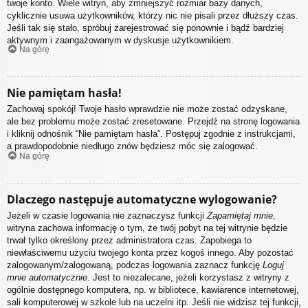
twoje konto. Wiele witryn, aby zmniejszyć rozmiar bazy danych,
cyklicznie usuwa użytkowników, którzy nic nie pisali przez dłuższy czas.
Jeśli tak się stało, spróbuj zarejestrować się ponownie i bądź bardziej
aktywnym i zaangażowanym w dyskusje użytkownikiem.
Na górę
Nie pamiętam hasła!
Zachowaj spokój! Twoje hasło wprawdzie nie może zostać odzyskane,
ale bez problemu może zostać zresetowane. Przejdź na stronę logowania
i kliknij odnośnik “Nie pamiętam hasła”. Postępuj zgodnie z instrukcjami,
a prawdopodobnie niedługo znów będziesz móc się zalogować.
Na górę
Dlaczego następuje automatyczne wylogowanie?
Jeżeli w czasie logowania nie zaznaczysz funkcji
Zapamiętaj mnie
,
witryna zachowa informację o tym, że twój pobyt na tej witrynie będzie
trwał tylko określony przez administratora czas. Zapobiega to
niewłaściwemu użyciu twojego konta przez kogoś innego. Aby pozostać
zalogowanym/zalogowaną, podczas logowania zaznacz funkcję
Loguj
mnie automatycznie
. Jest to niezalecane, jeżeli korzystasz z witryny z
ogólnie dostępnego komputera, np. w bibliotece, kawiarence internetowej,
sali komputerowej w szkole lub na uczelni itp. Jeśli nie widzisz tej funkcji,