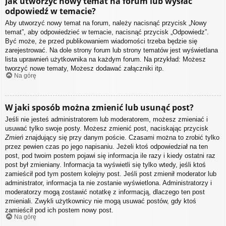
Jak utworzyć nowy temat na forum lub wysłać
odpowiedź w temacie?
Aby utworzyć nowy temat na forum, należy nacisnąć przycisk „Nowy
temat”, aby odpowiedzieć w temacie, nacisnąć przycisk „Odpowiedz”.
Być może, że przed publikowaniem wiadomości trzeba będzie się
zarejestrować. Na dole strony forum lub strony tematów jest wyświetlana
lista uprawnień użytkownika na każdym forum. Na przykład: Możesz
tworzyć nowe tematy, Możesz dodawać załączniki itp.
Na górę
W jaki sposób można zmienić lub usunąć post?
Jeśli nie jesteś administratorem lub moderatorem, możesz zmieniać i
usuwać tylko swoje posty. Możesz zmienić post, naciskając przycisk
Zmień
znajdujący się przy danym poście. Czasami można to zrobić tylko
przez pewien czas po jego napisaniu. Jeżeli ktoś odpowiedział na ten
post, pod twoim postem pojawi się informacja ile razy i kiedy ostatni raz
post był zmieniany. Informacja ta wyświetli się tylko wtedy, jeśli ktoś
zamieścił pod tym postem kolejny post. Jeśli post zmienił moderator lub
administrator, informacja ta nie zostanie wyświetlona. Administratorzy i
moderatorzy mogą zostawić notatkę z informacją, dlaczego ten post
zmieniali. Zwykli użytkownicy nie mogą usuwać postów, gdy ktoś
zamieścił pod ich postem nowy post.
Na górę