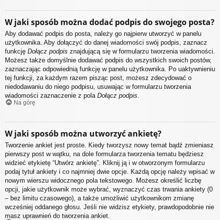
W jaki sposób można dodać podpis do swojego posta?
Aby dodawać podpis do posta, należy go najpierw utworzyć w panelu
użytkownika. Aby dołączyć do danej wiadomości swój podpis, zaznacz
funkcję
Dołącz podpis
znajdującą się w formularzu tworzenia wiadomości.
Możesz także domyślnie dodawać podpis do wszystkich swoich postów,
zaznaczając odpowiednią funkcję w panelu użytkownika. Po uaktywnieniu
tej funkcji, za każdym razem pisząc post, możesz zdecydować o
niedodawaniu do niego podpisu, usuwając w formularzu tworzenia
wiadomości zaznaczenie z pola
Dołącz podpis
.
Na górę
W jaki sposób można utworzyć ankietę?
Tworzenie ankiet jest proste. Kiedy tworzysz nowy temat bądź zmieniasz
pierwszy post w wątku, na dole formularza tworzenia tematu będziesz
widzieć etykietę “Utwórz ankietę”. Kliknij ją i w otworzonym formularzu
podaj tytuł ankiety i co najmniej dwie opcje. Każdą opcję należy wpisać w
nowym wierszu widocznego pola tekstowego. Możesz określić liczbę
opcji, jakie użytkownik może wybrać, wyznaczyć czas trwania ankiety (0
– bez limitu czasowego), a także umożliwić użytkownikom zmianę
wcześniej oddanego głosu. Jeśli nie widzisz etykiety, prawdopodobnie nie
masz uprawnień do tworzenia ankiet.