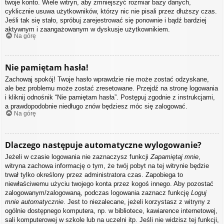
twoje konto. Wiele witryn, aby zmniejszyć rozmiar bazy danych,
cyklicznie usuwa użytkowników, którzy nic nie pisali przez dłuższy czas.
Jeśli tak się stało, spróbuj zarejestrować się ponownie i bądź bardziej
aktywnym i zaangażowanym w dyskusje użytkownikiem.
Na górę
Nie pamiętam hasła!
Zachowaj spokój! Twoje hasło wprawdzie nie może zostać odzyskane,
ale bez problemu może zostać zresetowane. Przejdź na stronę logowania
i kliknij odnośnik “Nie pamiętam hasła”. Postępuj zgodnie z instrukcjami,
a prawdopodobnie niedługo znów będziesz móc się zalogować.
Na górę
Dlaczego następuje automatyczne wylogowanie?
Jeżeli w czasie logowania nie zaznaczysz funkcji
Zapamiętaj mnie
,
witryna zachowa informację o tym, że twój pobyt na tej witrynie będzie
trwał tylko określony przez administratora czas. Zapobiega to
niewłaściwemu użyciu twojego konta przez kogoś innego. Aby pozostać
zalogowanym/zalogowaną, podczas logowania zaznacz funkcję
Loguj
mnie automatycznie
. Jest to niezalecane, jeżeli korzystasz z witryny z
ogólnie dostępnego komputera, np. w bibliotece, kawiarence internetowej,
sali komputerowej w szkole lub na uczelni itp. Jeśli nie widzisz tej funkcji,