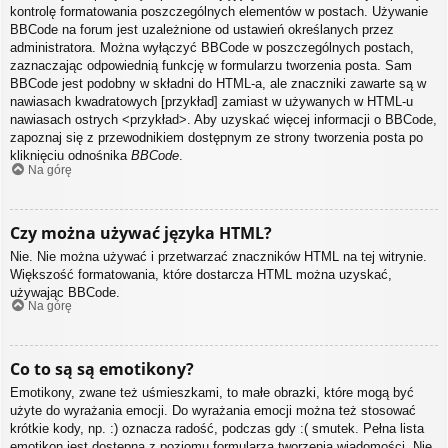
kontrolę formatowania poszczególnych elementów w postach. Używanie
BBCode na forum jest uzależnione od ustawień określanych przez
administratora. Można wyłączyć BBCode w poszczególnych postach,
zaznaczając odpowiednią funkcję w formularzu tworzenia posta. Sam
BBCode jest podobny w składni do HTML-a, ale znaczniki zawarte są w
nawiasach kwadratowych [przykład] zamiast w używanych w HTML-u
nawiasach ostrych <przykład>. Aby uzyskać więcej informacji o BBCode,
zapoznaj się z przewodnikiem dostępnym ze strony tworzenia posta po
kliknięciu odnośnika
BBCode
.
Na górę
Czy można używać języka HTML?
Nie. Nie można używać i przetwarzać znaczników HTML na tej witrynie.
Większość formatowania, które dostarcza HTML można uzyskać,
używając BBCode.
Na górę
Co to są są emotikony?
Emotikony, zwane też uśmieszkami, to małe obrazki, które mogą być
użyte do wyrażania emocji. Do wyrażania emocji można też stosować
krótkie kody, np. :) oznacza radość, podczas gdy :( smutek. Pełna lista
emotikon jest dostępna z poziomu formularza tworzenia wiadomości. Nie