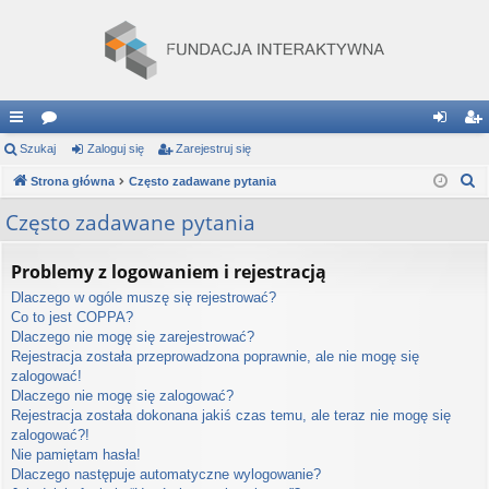
ię
Szukaj
or
Zaloguj się
Zarejestruj się
al
ar
S
ce
Strona główna
a
Często zadawane pytania
og
ej
z
j
uj
es
Często zadawane pytania
u
…
si
tru
k
Problemy z logowaniem i rejestracją
a
ę
j
Dlaczego w ogóle muszę się rejestrować?
j
si
Co to jest COPPA?
Dlaczego nie mogę się zarejestrować?
ę
Rejestracja została przeprowadzona poprawnie, ale nie mogę się
zalogować!
Dlaczego nie mogę się zalogować?
Rejestracja została dokonana jakiś czas temu, ale teraz nie mogę się
zalogować?!
Nie pamiętam hasła!
Dlaczego następuje automatyczne wylogowanie?