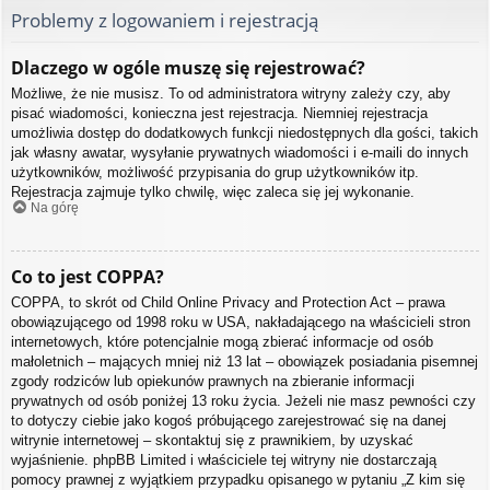
Problemy z logowaniem i rejestracją
Dlaczego w ogóle muszę się rejestrować?
Możliwe, że nie musisz. To od administratora witryny zależy czy, aby
pisać wiadomości, konieczna jest rejestracja. Niemniej rejestracja
umożliwia dostęp do dodatkowych funkcji niedostępnych dla gości, takich
jak własny awatar, wysyłanie prywatnych wiadomości i e-maili do innych
użytkowników, możliwość przypisania do grup użytkowników itp.
Rejestracja zajmuje tylko chwilę, więc zaleca się jej wykonanie.
Na górę
Co to jest COPPA?
COPPA, to skrót od Child Online Privacy and Protection Act – prawa
obowiązującego od 1998 roku w USA, nakładającego na właścicieli stron
internetowych, które potencjalnie mogą zbierać informacje od osób
małoletnich – mających mniej niż 13 lat – obowiązek posiadania pisemnej
zgody rodziców lub opiekunów prawnych na zbieranie informacji
prywatnych od osób poniżej 13 roku życia. Jeżeli nie masz pewności czy
to dotyczy ciebie jako kogoś próbującego zarejestrować się na danej
witrynie internetowej – skontaktuj się z prawnikiem, by uzyskać
wyjaśnienie. phpBB Limited i właściciele tej witryny nie dostarczają
pomocy prawnej z wyjątkiem przypadku opisanego w pytaniu „Z kim się