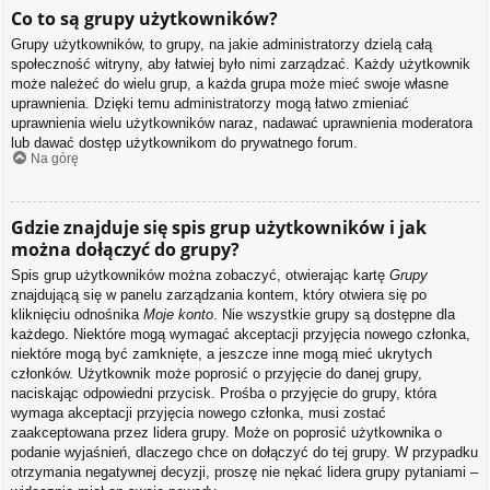
Co to są grupy użytkowników?
Grupy użytkowników, to grupy, na jakie administratorzy dzielą całą
społeczność witryny, aby łatwiej było nimi zarządzać. Każdy użytkownik
może należeć do wielu grup, a każda grupa może mieć swoje własne
uprawnienia. Dzięki temu administratorzy mogą łatwo zmieniać
uprawnienia wielu użytkowników naraz, nadawać uprawnienia moderatora
lub dawać dostęp użytkownikom do prywatnego forum.
Na górę
Gdzie znajduje się spis grup użytkowników i jak
można dołączyć do grupy?
Spis grup użytkowników można zobaczyć, otwierając kartę
Grupy
znajdującą się w panelu zarządzania kontem, który otwiera się po
kliknięciu odnośnika
Moje konto
. Nie wszystkie grupy są dostępne dla
każdego. Niektóre mogą wymagać akceptacji przyjęcia nowego członka,
niektóre mogą być zamknięte, a jeszcze inne mogą mieć ukrytych
członków. Użytkownik może poprosić o przyjęcie do danej grupy,
naciskając odpowiedni przycisk. Prośba o przyjęcie do grupy, która
wymaga akceptacji przyjęcia nowego członka, musi zostać
zaakceptowana przez lidera grupy. Może on poprosić użytkownika o
podanie wyjaśnień, dlaczego chce on dołączyć do tej grupy. W przypadku
otrzymania negatywnej decyzji, proszę nie nękać lidera grupy pytaniami –