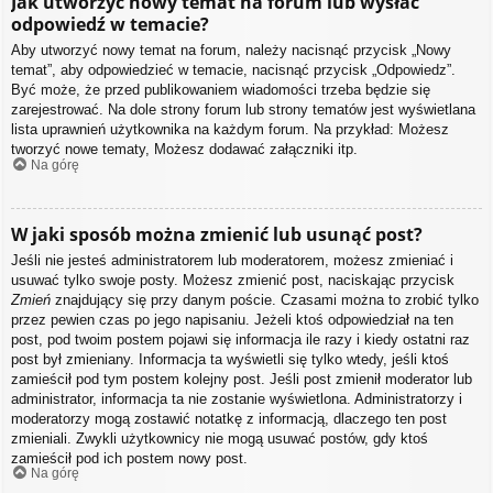
Jak utworzyć nowy temat na forum lub wysłać
odpowiedź w temacie?
Aby utworzyć nowy temat na forum, należy nacisnąć przycisk „Nowy
temat”, aby odpowiedzieć w temacie, nacisnąć przycisk „Odpowiedz”.
Być może, że przed publikowaniem wiadomości trzeba będzie się
zarejestrować. Na dole strony forum lub strony tematów jest wyświetlana
lista uprawnień użytkownika na każdym forum. Na przykład: Możesz
tworzyć nowe tematy, Możesz dodawać załączniki itp.
Na górę
W jaki sposób można zmienić lub usunąć post?
Jeśli nie jesteś administratorem lub moderatorem, możesz zmieniać i
usuwać tylko swoje posty. Możesz zmienić post, naciskając przycisk
Zmień
znajdujący się przy danym poście. Czasami można to zrobić tylko
przez pewien czas po jego napisaniu. Jeżeli ktoś odpowiedział na ten
post, pod twoim postem pojawi się informacja ile razy i kiedy ostatni raz
post był zmieniany. Informacja ta wyświetli się tylko wtedy, jeśli ktoś
zamieścił pod tym postem kolejny post. Jeśli post zmienił moderator lub
administrator, informacja ta nie zostanie wyświetlona. Administratorzy i
moderatorzy mogą zostawić notatkę z informacją, dlaczego ten post
zmieniali. Zwykli użytkownicy nie mogą usuwać postów, gdy ktoś
zamieścił pod ich postem nowy post.
Na górę