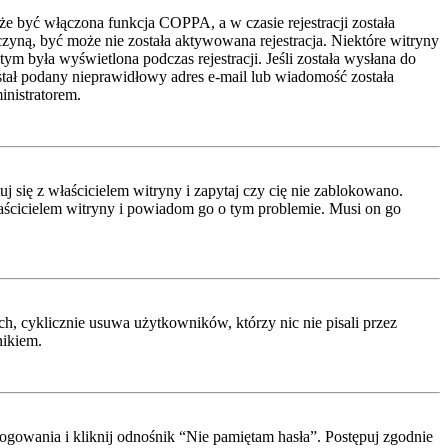
że być włączona funkcja COPPA, a w czasie rejestracji została
czyną, być może nie została aktywowana rejestracja. Niektóre witryny
ym była wyświetlona podczas rejestracji. Jeśli została wysłana do
ostał podany nieprawidłowy adres e-mail lub wiadomość została
inistratorem.
 się z właścicielem witryny i zapytaj czy cię nie zablokowano.
właścicielem witryny i powiadom go o tym problemie. Musi on go
h, cyklicznie usuwa użytkowników, którzy nic nie pisali przez
nikiem.
ogowania i kliknij odnośnik “Nie pamiętam hasła”. Postępuj zgodnie