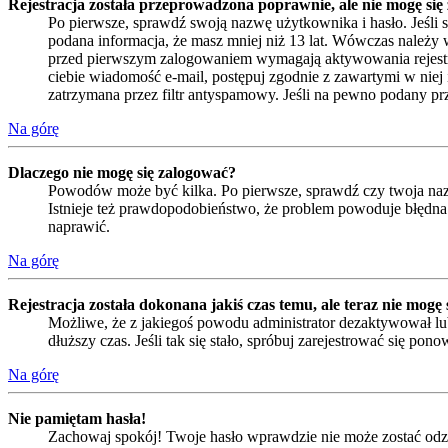
Rejestracja została przeprowadzona poprawnie, ale nie mogę się
Po pierwsze, sprawdź swoją nazwę użytkownika i hasło. Jeśli 
podana informacja, że masz mniej niż 13 lat. Wówczas należy w
przed pierwszym zalogowaniem wymagają aktywowania rejestracji 
ciebie wiadomość e-mail, postępuj zgodnie z zawartymi w niej 
zatrzymana przez filtr antyspamowy. Jeśli na pewno podany prze
Na górę
Dlaczego nie mogę się zalogować?
Powodów może być kilka. Po pierwsze, sprawdź czy twoja nazwa
Istnieje też prawdopodobieństwo, że problem powoduje błędna k
naprawić.
Na górę
Rejestracja została dokonana jakiś czas temu, ale teraz nie mogę
Możliwe, że z jakiegoś powodu administrator dezaktywował lub
dłuższy czas. Jeśli tak się stało, spróbuj zarejestrować się 
Na górę
Nie pamiętam hasła!
Zachowaj spokój! Twoje hasło wprawdzie nie może zostać odzys