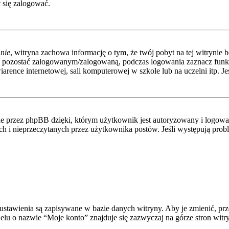
 się zalogować.
nie
, witryna zachowa informację o tym, że twój pobyt na tej witrynie b
y pozostać zalogowanym/zalogowaną, podczas logowania zaznacz fun
rence internetowej, sali komputerowej w szkole lub na uczelni itp. Jeśli
 przez phpBB dzięki, którym użytkownik jest autoryzowany i logowany
nych i nieprzeczytanych przez użytkownika postów. Jeśli występują p
e ustawienia są zapisywane w bazie danych witryny. Aby je zmienić, p
elu o nazwie “Moje konto” znajduje się zazwyczaj na górze stron witr