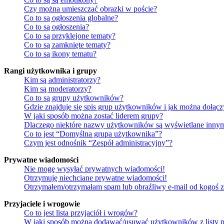
Czy można umieszczać obrazki w poście?
Co to są ogłoszenia globalne?
Co to są ogłoszenia?
Co to są przyklejone tematy?
Co to są zamknięte tematy?
Co to są ikony tematu?
Rangi użytkownika i grupy
Kim są administratorzy?
Kim są moderatorzy?
Co to są grupy użytkowników?
Gdzie znajduje się spis grup użytkowników i jak można dołąc
W jaki sposób można zostać liderem grupy?
Dlaczego niektóre nazwy użytkowników są wyświetlane innym
Co to jest “Domyślna grupa użytkownika”?
Czym jest odnośnik “Zespół administracyjny”?
Prywatne wiadomości
Nie mogę wysyłać prywatnych wiadomości!
Otrzymuję niechciane prywatne wiadomości!
Otrzymałem/otrzymałam spam lub obraźliwy e-mail od kogoś z 
Przyjaciele i wrogowie
Co to jest lista przyjaciół i wrogów?
W jaki sposób można dodawać/usuwać użytkowników z listy p