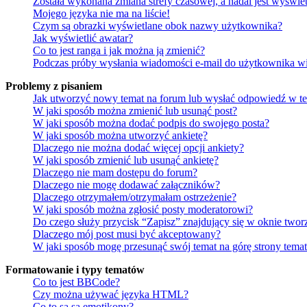
Została wykonana zmiana strefy czasowej, a nadal jest wyświe
Mojego języka nie ma na liście!
Czym są obrazki wyświetlane obok nazwy użytkownika?
Jak wyświetlić awatar?
Co to jest ranga i jak można ją zmienić?
Podczas próby wysłania wiadomości e-mail do użytkownika wi
Problemy z pisaniem
Jak utworzyć nowy temat na forum lub wysłać odpowiedź w t
W jaki sposób można zmienić lub usunąć post?
W jaki sposób można dodać podpis do swojego posta?
W jaki sposób można utworzyć ankietę?
Dlaczego nie można dodać więcej opcji ankiety?
W jaki sposób zmienić lub usunąć ankietę?
Dlaczego nie mam dostępu do forum?
Dlaczego nie mogę dodawać załączników?
Dlaczego otrzymałem/otrzymałam ostrzeżenie?
W jaki sposób można zgłosić posty moderatorowi?
Do czego służy przycisk “Zapisz” znajdujący się w oknie twor
Dlaczego mój post musi być akceptowany?
W jaki sposób mogę przesunąć swój temat na górę strony tema
Formatowanie i typy tematów
Co to jest BBCode?
Czy można używać języka HTML?
Co to są są emotikony?