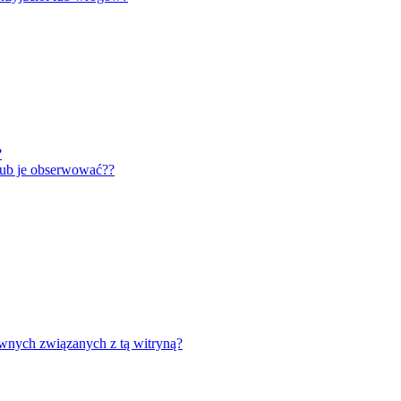
?
lub je obserwować??
wnych związanych z tą witryną?