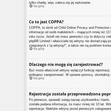
tylko chwilę, więc zaleca się jej wykonanie.
Na górę
Co to jest COPPA?
COPPA, to skrót od Child Online Privacy and Protection 
informacje od osób małoletnich – mających mniej niż 13
roku życia. Jeżeli nie masz pewności czy to dotyczy cieb
phpBB Limited i właściciele tej witryny nie dostarczaj
związanych z tą witryną?”, a także nie są punktem kont
Na górę
Dlaczego nie mogę się zarejestrować?
Być może właściciel witryny wyłączył funkcję rejestracji
próbujesz zarejestrować. W sprawie pomocy, skontaktuj s
Na górę
Rejestracja została przeprowadzona popr
Po pierwsze, sprawdź swoją nazwę użytkownika i hasło. 
została podana informacja, że masz mniej niż 13 lat. Wó
rejestracja. Niektóre witryny przed pierwszym zalogowan