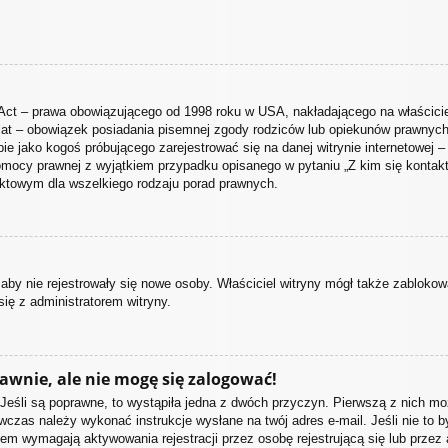
Act – prawa obowiązującego od 1998 roku w USA, nakładającego na właściciel
 lat – obowiązek posiadania pisemnej zgody rodziców lub opiekunów prawnych 
ie jako kogoś próbującego zarejestrować się na danej witrynie internetowej –
ą pomocy prawnej z wyjątkiem przypadku opisanego w pytaniu „Z kim się kon
aktowym dla wszelkiego rodzaju porad prawnych.
, aby nie rejestrowały się nowe osoby. Właściciel witryny mógł także zabloko
ię z administratorem witryny.
awnie, ale nie mogę się zalogować!
Jeśli są poprawne, to wystąpiła jedna z dwóch przyczyn. Pierwszą z nich mo
wczas należy wykonać instrukcje wysłane na twój adres e-mail. Jeśli nie to
iem wymagają aktywowania rejestracji przez osobę rejestrującą się lub przez 