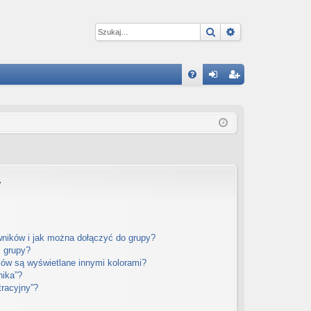
Szukaj
Wyszukiwanie 
W
FA
al
ar
Q
og
ej
uj
es
si
tru
ę
j
y
si
ę
wników i jak można dołączyć do grupy?
m grupy?
ów są wyświetlane innymi kolorami?
nika”?
tracyjny”?