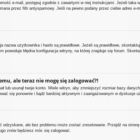
domość e-mail, postępuj zgodnie z zawartymi w niej instrukcjami. Jeżeli taka
mana przez filtr antyspamowy. Jeśli na pewno podany przez ciebie adres e-ma
nazwa użytkownika i hasło są prawidłowe. Jeżeli są prawidłowe, skontaktuj s
m powoduje błędna konfiguracja witryny, na której znajduje się forum. Skonta
temu, ale teraz nie mogę się zalogować?!
ł lub usunął twoje konto. Wiele witryn, aby zmniejszyć rozmiar bazy danych,
estrować się ponownie i bądź bardziej aktywnym i zaangażowanym w dyskusje 
 odzyskane, ale bez problemu może zostać zresetowane. Przejdź na stronę lo
długo znów będziesz móc się zalogować.