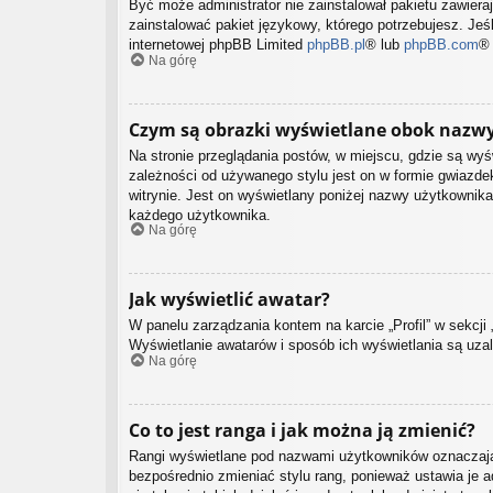
Być może administrator nie zainstalował pakietu zawiera
zainstalować pakiet językowy, którego potrzebujesz. Jeśl
internetowej phpBB Limited
phpBB.pl
® lub
phpBB.com
®
Na górę
Czym są obrazki wyświetlane obok nazw
Na stronie przeglądania postów, w miejscu, gdzie są wy
zależności od używanego stylu jest on w formie gwiazdek
witrynie. Jest on wyświetlany poniżej nazwy użytkownika
każdego użytkownika.
Na górę
Jak wyświetlić awatar?
W panelu zarządzania kontem na karcie „Profil” w sekcji 
Wyświetlanie awatarów i sposób ich wyświetlania są uzal
Na górę
Co to jest ranga i jak można ją zmienić?
Rangi wyświetlane pod nazwami użytkowników oznaczają, 
bezpośrednio zmieniać stylu rang, ponieważ ustawia je ad