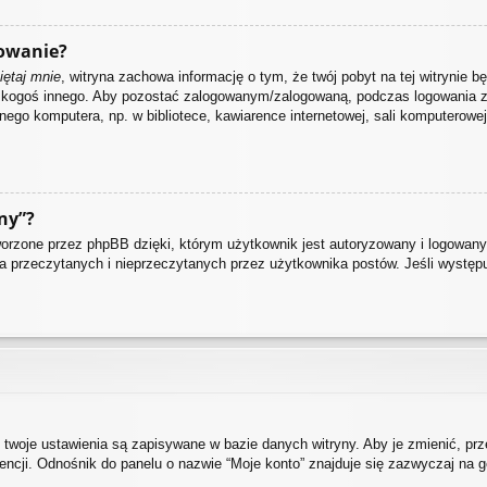
owanie?
ętaj mnie
, witryna zachowa informację o tym, że twój pobyt na tej witrynie bę
z kogoś innego. Aby pozostać zalogowanym/zalogowaną, podczas logowania 
nego komputera, np. w bibliotece, kawiarence internetowej, sali komputerowej w 
ny”?
rzone przez phpBB dzięki, którym użytkownik jest autoryzowany i logowany d
nia przeczytanych i nieprzeczytanych przez użytkownika postów. Jeśli wystę
 twoje ustawienia są zapisywane w bazie danych witryny. Aby je zmienić, p
cji. Odnośnik do panelu o nazwie “Moje konto” znajduje się zazwyczaj na gó