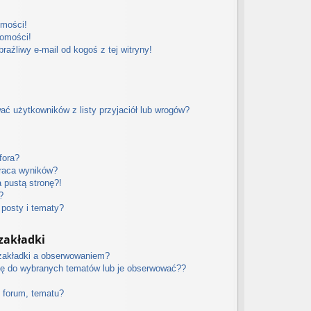
omości!
domości!
aźliwy e-mail od kogoś z tej witryny!
 użytkowników z listy przyjaciół lub wrogów?
fora?
raca wyników?
 pustą stronę?!
?
posty i tematy?
zakładki
 zakładki a obserwowaniem?
ę do wybranych tematów lub je obserwować??
 forum, tematu?