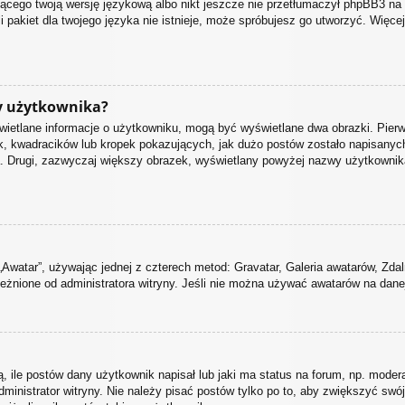
jącego twoją wersję językową albo nikt jeszcze nie przetłumaczył phpBB3 na 
i pakiet dla twojego języka nie istnieje, może spróbujesz go utworzyć. Więce
y użytkownika?
świetlane informacje o użytkowniku, mogą być wyświetlane dwa obrazki. Pier
, kwadracików lub kropek pokazujących, jak dużo postów zostało napisanych p
. Drugi, zazwyczaj większy obrazek, wyświetlany powyżej nazwy użytkownika j
„Awatar”, używając jednej z czterech metod: Gravatar, Galeria awatarów, Zdal
eżnione od administratora witryny. Jeśli nie można używać awatarów na danej 
ile postów dany użytkownik napisał lub jaki ma status na forum, np. moder
ministrator witryny. Nie należy pisać postów tylko po to, aby zwiększyć swój