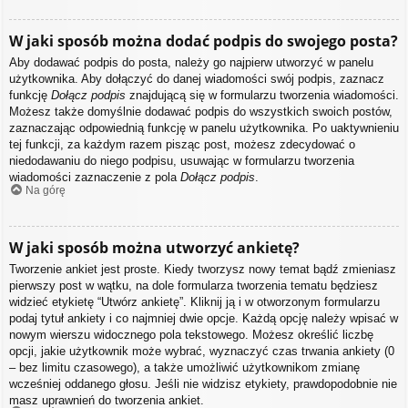
W jaki sposób można dodać podpis do swojego posta?
Aby dodawać podpis do posta, należy go najpierw utworzyć w panelu
użytkownika. Aby dołączyć do danej wiadomości swój podpis, zaznacz
funkcję
Dołącz podpis
znajdującą się w formularzu tworzenia wiadomości.
Możesz także domyślnie dodawać podpis do wszystkich swoich postów,
zaznaczając odpowiednią funkcję w panelu użytkownika. Po uaktywnieniu
tej funkcji, za każdym razem pisząc post, możesz zdecydować o
niedodawaniu do niego podpisu, usuwając w formularzu tworzenia
wiadomości zaznaczenie z pola
Dołącz podpis
.
Na górę
W jaki sposób można utworzyć ankietę?
Tworzenie ankiet jest proste. Kiedy tworzysz nowy temat bądź zmieniasz
pierwszy post w wątku, na dole formularza tworzenia tematu będziesz
widzieć etykietę “Utwórz ankietę”. Kliknij ją i w otworzonym formularzu
podaj tytuł ankiety i co najmniej dwie opcje. Każdą opcję należy wpisać w
nowym wierszu widocznego pola tekstowego. Możesz określić liczbę
opcji, jakie użytkownik może wybrać, wyznaczyć czas trwania ankiety (0
– bez limitu czasowego), a także umożliwić użytkownikom zmianę
wcześniej oddanego głosu. Jeśli nie widzisz etykiety, prawdopodobnie nie
masz uprawnień do tworzenia ankiet.