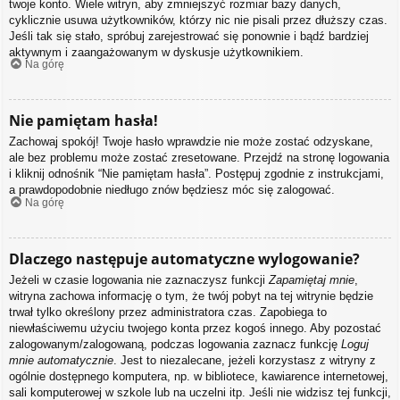
twoje konto. Wiele witryn, aby zmniejszyć rozmiar bazy danych,
cyklicznie usuwa użytkowników, którzy nic nie pisali przez dłuższy czas.
Jeśli tak się stało, spróbuj zarejestrować się ponownie i bądź bardziej
aktywnym i zaangażowanym w dyskusje użytkownikiem.
Na górę
Nie pamiętam hasła!
Zachowaj spokój! Twoje hasło wprawdzie nie może zostać odzyskane,
ale bez problemu może zostać zresetowane. Przejdź na stronę logowania
i kliknij odnośnik “Nie pamiętam hasła”. Postępuj zgodnie z instrukcjami,
a prawdopodobnie niedługo znów będziesz móc się zalogować.
Na górę
Dlaczego następuje automatyczne wylogowanie?
Jeżeli w czasie logowania nie zaznaczysz funkcji
Zapamiętaj mnie
,
witryna zachowa informację o tym, że twój pobyt na tej witrynie będzie
trwał tylko określony przez administratora czas. Zapobiega to
niewłaściwemu użyciu twojego konta przez kogoś innego. Aby pozostać
zalogowanym/zalogowaną, podczas logowania zaznacz funkcję
Loguj
mnie automatycznie
. Jest to niezalecane, jeżeli korzystasz z witryny z
ogólnie dostępnego komputera, np. w bibliotece, kawiarence internetowej,
sali komputerowej w szkole lub na uczelni itp. Jeśli nie widzisz tej funkcji,