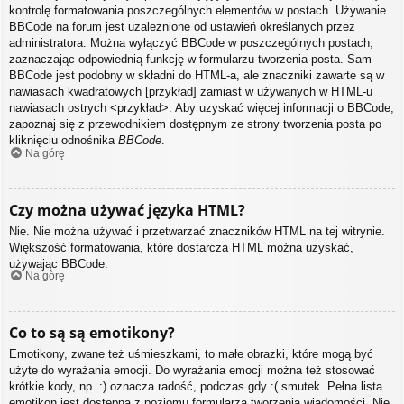
kontrolę formatowania poszczególnych elementów w postach. Używanie
BBCode na forum jest uzależnione od ustawień określanych przez
administratora. Można wyłączyć BBCode w poszczególnych postach,
zaznaczając odpowiednią funkcję w formularzu tworzenia posta. Sam
BBCode jest podobny w składni do HTML-a, ale znaczniki zawarte są w
nawiasach kwadratowych [przykład] zamiast w używanych w HTML-u
nawiasach ostrych <przykład>. Aby uzyskać więcej informacji o BBCode,
zapoznaj się z przewodnikiem dostępnym ze strony tworzenia posta po
kliknięciu odnośnika
BBCode
.
Na górę
Czy można używać języka HTML?
Nie. Nie można używać i przetwarzać znaczników HTML na tej witrynie.
Większość formatowania, które dostarcza HTML można uzyskać,
używając BBCode.
Na górę
Co to są są emotikony?
Emotikony, zwane też uśmieszkami, to małe obrazki, które mogą być
użyte do wyrażania emocji. Do wyrażania emocji można też stosować
krótkie kody, np. :) oznacza radość, podczas gdy :( smutek. Pełna lista
emotikon jest dostępna z poziomu formularza tworzenia wiadomości. Nie