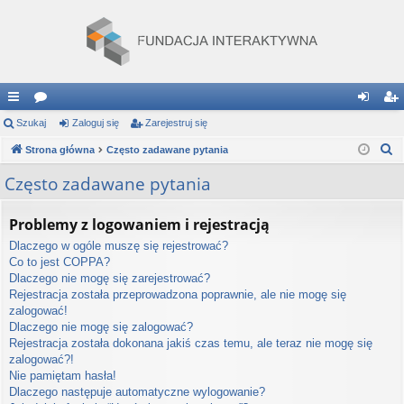
ię
Szukaj
or
Zaloguj się
Zarejestruj się
al
ar
S
ce
Strona główna
a
Często zadawane pytania
og
ej
z
j
uj
es
Często zadawane pytania
u
…
si
tru
k
Problemy z logowaniem i rejestracją
a
ę
j
Dlaczego w ogóle muszę się rejestrować?
j
si
Co to jest COPPA?
Dlaczego nie mogę się zarejestrować?
ę
Rejestracja została przeprowadzona poprawnie, ale nie mogę się
zalogować!
Dlaczego nie mogę się zalogować?
Rejestracja została dokonana jakiś czas temu, ale teraz nie mogę się
zalogować?!
Nie pamiętam hasła!
Dlaczego następuje automatyczne wylogowanie?