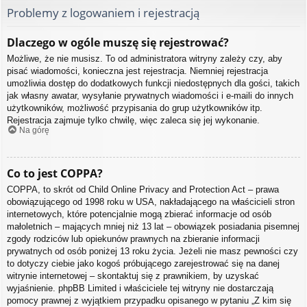
Problemy z logowaniem i rejestracją
Dlaczego w ogóle muszę się rejestrować?
Możliwe, że nie musisz. To od administratora witryny zależy czy, aby
pisać wiadomości, konieczna jest rejestracja. Niemniej rejestracja
umożliwia dostęp do dodatkowych funkcji niedostępnych dla gości, takich
jak własny awatar, wysyłanie prywatnych wiadomości i e-maili do innych
użytkowników, możliwość przypisania do grup użytkowników itp.
Rejestracja zajmuje tylko chwilę, więc zaleca się jej wykonanie.
Na górę
Co to jest COPPA?
COPPA, to skrót od Child Online Privacy and Protection Act – prawa
obowiązującego od 1998 roku w USA, nakładającego na właścicieli stron
internetowych, które potencjalnie mogą zbierać informacje od osób
małoletnich – mających mniej niż 13 lat – obowiązek posiadania pisemnej
zgody rodziców lub opiekunów prawnych na zbieranie informacji
prywatnych od osób poniżej 13 roku życia. Jeżeli nie masz pewności czy
to dotyczy ciebie jako kogoś próbującego zarejestrować się na danej
witrynie internetowej – skontaktuj się z prawnikiem, by uzyskać
wyjaśnienie. phpBB Limited i właściciele tej witryny nie dostarczają
pomocy prawnej z wyjątkiem przypadku opisanego w pytaniu „Z kim się