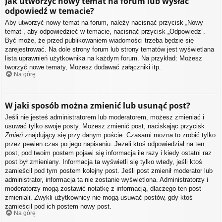
Jak utworzyć nowy temat na forum lub wysłać
odpowiedź w temacie?
Aby utworzyć nowy temat na forum, należy nacisnąć przycisk „Nowy
temat”, aby odpowiedzieć w temacie, nacisnąć przycisk „Odpowiedz”.
Być może, że przed publikowaniem wiadomości trzeba będzie się
zarejestrować. Na dole strony forum lub strony tematów jest wyświetlana
lista uprawnień użytkownika na każdym forum. Na przykład: Możesz
tworzyć nowe tematy, Możesz dodawać załączniki itp.
Na górę
W jaki sposób można zmienić lub usunąć post?
Jeśli nie jesteś administratorem lub moderatorem, możesz zmieniać i
usuwać tylko swoje posty. Możesz zmienić post, naciskając przycisk
Zmień
znajdujący się przy danym poście. Czasami można to zrobić tylko
przez pewien czas po jego napisaniu. Jeżeli ktoś odpowiedział na ten
post, pod twoim postem pojawi się informacja ile razy i kiedy ostatni raz
post był zmieniany. Informacja ta wyświetli się tylko wtedy, jeśli ktoś
zamieścił pod tym postem kolejny post. Jeśli post zmienił moderator lub
administrator, informacja ta nie zostanie wyświetlona. Administratorzy i
moderatorzy mogą zostawić notatkę z informacją, dlaczego ten post
zmieniali. Zwykli użytkownicy nie mogą usuwać postów, gdy ktoś
zamieścił pod ich postem nowy post.
Na górę