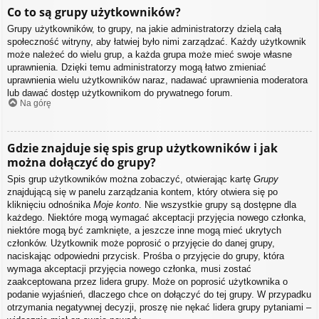
Co to są grupy użytkowników?
Grupy użytkowników, to grupy, na jakie administratorzy dzielą całą
społeczność witryny, aby łatwiej było nimi zarządzać. Każdy użytkownik
może należeć do wielu grup, a każda grupa może mieć swoje własne
uprawnienia. Dzięki temu administratorzy mogą łatwo zmieniać
uprawnienia wielu użytkowników naraz, nadawać uprawnienia moderatora
lub dawać dostęp użytkownikom do prywatnego forum.
Na górę
Gdzie znajduje się spis grup użytkowników i jak
można dołączyć do grupy?
Spis grup użytkowników można zobaczyć, otwierając kartę
Grupy
znajdującą się w panelu zarządzania kontem, który otwiera się po
kliknięciu odnośnika
Moje konto
. Nie wszystkie grupy są dostępne dla
każdego. Niektóre mogą wymagać akceptacji przyjęcia nowego członka,
niektóre mogą być zamknięte, a jeszcze inne mogą mieć ukrytych
członków. Użytkownik może poprosić o przyjęcie do danej grupy,
naciskając odpowiedni przycisk. Prośba o przyjęcie do grupy, która
wymaga akceptacji przyjęcia nowego członka, musi zostać
zaakceptowana przez lidera grupy. Może on poprosić użytkownika o
podanie wyjaśnień, dlaczego chce on dołączyć do tej grupy. W przypadku
otrzymania negatywnej decyzji, proszę nie nękać lidera grupy pytaniami –